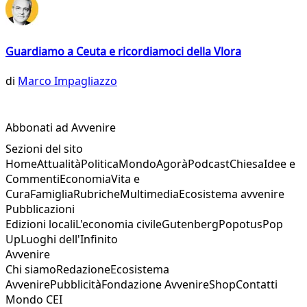
Guardiamo a Ceuta e ricordiamoci della Vlora
di
Marco Impagliazzo
Abbonati ad Avvenire
Sezioni del sito
Home
Attualità
Politica
Mondo
Agorà
Podcast
Chiesa
Idee e
Commenti
Economia
Vita e
Cura
Famiglia
Rubriche
Multimedia
Ecosistema avvenire
Pubblicazioni
Edizioni locali
L'economia civile
Gutenberg
Popotus
Pop
Up
Luoghi dell'Infinito
Avvenire
Chi siamo
Redazione
Ecosistema
Avvenire
Pubblicità
Fondazione Avvenire
Shop
Contatti
Mondo CEI