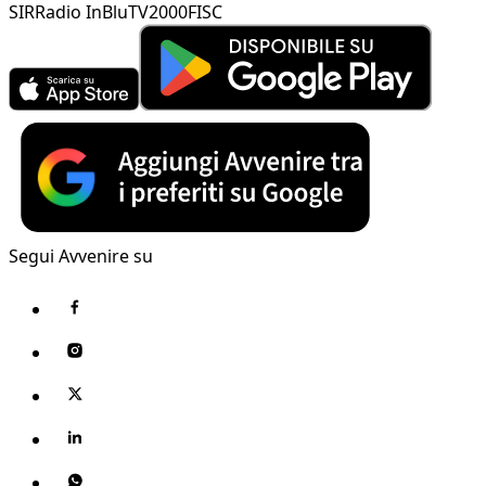
SIR
Radio InBlu
TV2000
FISC
Segui Avvenire su