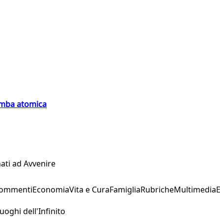
bomba atomica
ati ad Avvenire
Commenti
Economia
Vita e Cura
Famiglia
Rubriche
Multimedia
uoghi dell'Infinito