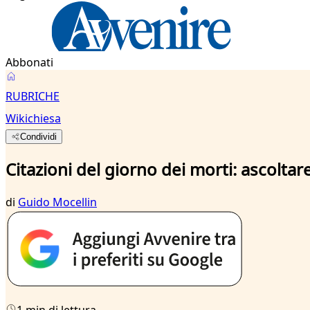
Abbonati
RUBRICHE
Wikichiesa
Condividi
Citazioni del giorno dei morti: ascolta
di
Guido Mocellin
1 min di lettura