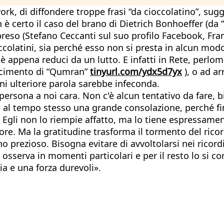
ork, di diffondere troppe frasi “da cioccolatino”, sug
 è certo il caso del brano di Dietrich Bonhoeffer (da “
ipreso (Stefano Ceccanti sul suo profilo Facebook, Fr
ccolatini, sia perché esso non si presta in alcun mod
appena reduci da un lutto. E infatti in Rete, perlomen
giacimento di “Qumran”
tinyurl.com/ydx5d7yx
), o ad ar
ni ulteriore parola sarebbe infeconda.
a persona a noi cara. Non c'è alcun tentativo da fare
 al tempo stesso una grande consolazione, perché finch
; Egli non lo riempie affatto, ma lo tiene espressame
re. Ma la gratitudine trasforma il tormento del ricord
rezioso. Bisogna evitare di avvoltolarsi nei ricordi,
sserva in momenti particolari e per il resto lo si co
a e una forza durevoli».