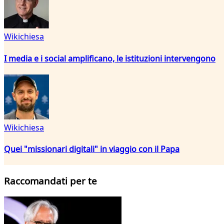
Wikichiesa
I media e i social amplificano, le istituzioni intervengono
Wikichiesa
Quei "missionari digitali" in viaggio con il Papa
Raccomandati per te