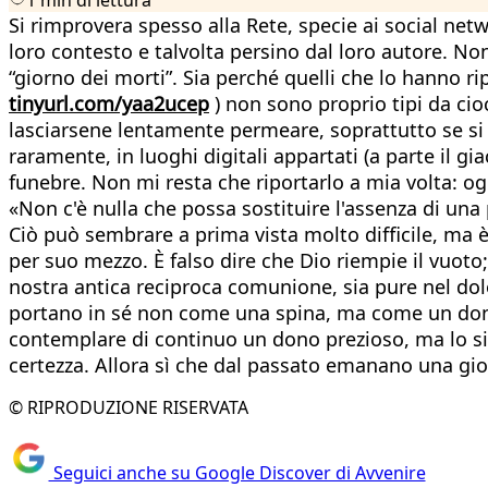
Si rimprovera spesso alla Rete, specie ai social netw
loro contesto e talvolta persino dal loro autore. Non
“giorno dei morti”. Sia perché quelli che lo hanno r
tinyurl.com/yaa2ucep
) non sono proprio tipi da cio
lasciarsene lentamente permeare, soprattutto se si è 
raramente, in luoghi digitali appartati (a parte il 
funebre. Non mi resta che riportarlo a mia volta: og
«Non c'è nulla che possa sostituire l'assenza di un
Ciò può sembrare a prima vista molto difficile, ma è
per suo mezzo. È falso dire che Dio riempie il vuoto
nostra antica reciproca comunione, sia pure nel dolo
portano in sé non come una spina, ma come un dono p
contemplare di continuo un dono prezioso, ma lo si o
certezza. Allora sì che dal passato emanano una gioi
© RIPRODUZIONE RISERVATA
Seguici anche su Google Discover di Avvenire