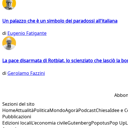
Un palazzo che è un simbolo dei paradossi all'italiana
di
Eugenio Fatigante
La pace disarmata di Rotblat, lo scienziato che lasciò la 
di
Gerolamo Fazzini
Abbon
Sezioni del sito
Home
Attualità
Politica
Mondo
Agorà
Podcast
Chiesa
Idee e 
Pubblicazioni
Edizioni locali
L'economia civile
Gutenberg
Popotus
Pop Up
L