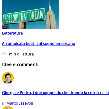
Letteratura
Arrampicata beat sul sogno americano
1 min di lettura
Idee e commenti
Giorgia e Pedro, i due «opposti» che tirando la corda risc
di
Marco Iasevoli