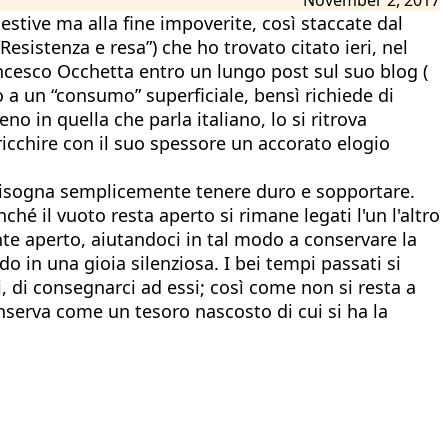
gestive ma alla fine impoverite, così staccate dal
Resistenza e resa”) che ho trovato citato ieri, nel
ancesco Occhetta entro un lungo post sul suo blog (
o a un “consumo” superficiale, bensì richiede di
o in quella che parla italiano, lo si ritrova
ricchire con il suo spessore un accorato elogio
, bisogna semplicemente tenere duro e sopportare.
é il vuoto resta aperto si rimane legati l'un l'altro
nte aperto, aiutandoci in tal modo a conservare la
o in una gioia silenziosa. I bei tempi passati si
 di consegnarci ad essi; così come non si resta a
nserva come un tesoro nascosto di cui si ha la