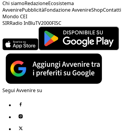
Chi siamo
Redazione
Ecosistema
Avvenire
Pubblicità
Fondazione Avvenire
Shop
Contatti
Mondo CEI
SIR
Radio InBlu
TV2000
FISC
Segui Avvenire su