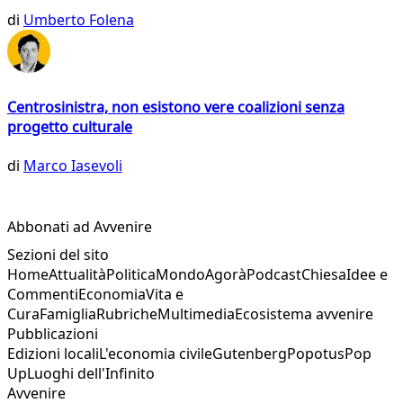
di
Umberto Folena
Centrosinistra, non esistono vere coalizioni senza
progetto culturale
di
Marco Iasevoli
Abbonati ad Avvenire
Sezioni del sito
Home
Attualità
Politica
Mondo
Agorà
Podcast
Chiesa
Idee e
Commenti
Economia
Vita e
Cura
Famiglia
Rubriche
Multimedia
Ecosistema avvenire
Pubblicazioni
Edizioni locali
L'economia civile
Gutenberg
Popotus
Pop
Up
Luoghi dell'Infinito
Avvenire