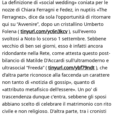
La definizione di «social wedding» coniata per le
nozze di Chiara Ferragni e Fedez, in nuptiis «The
Ferragnez», dice da sola l'opportunità di ritornare
qui su “Avvenire”, dopo un cristallino Umberto
Folena (
tinyurl.com/yc6n3kcv
), sull'evento
svoltosi a Noto lo scorso 1 settembre. Sebbene
vecchio di ben sei giorni, esso è infatti ancora
ridondante nella Rete, come attesta questo post-
bilancio di Matilde D'Accardi sull'ultramoderno e
ultrasocial “Freeda” (
tinyurl.com/ybf79ndt
), che
d'altra parte riconosce alla faccenda un carattere
non tanto di «notizia di gossip», quanto di
«attributo metafisico dell'essere». Un po' di
trascendenza dunque c'entra, sebbene gli sposi
abbiano scelto di celebrare il matrimonio con rito
civile e non religioso. D'altra parte, tra i cronisti