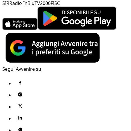
SIR
Radio InBlu
TV2000
FISC
Segui Avvenire su