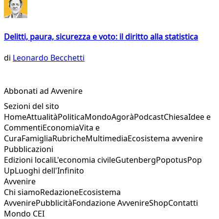
Delitti, paura, sicurezza e voto: il diritto alla statistica
di
Leonardo Becchetti
Abbonati ad Avvenire
Sezioni del sito
Home
Attualità
Politica
Mondo
Agorà
Podcast
Chiesa
Idee e
Commenti
Economia
Vita e
Cura
Famiglia
Rubriche
Multimedia
Ecosistema avvenire
Pubblicazioni
Edizioni locali
L'economia civile
Gutenberg
Popotus
Pop
Up
Luoghi dell'Infinito
Avvenire
Chi siamo
Redazione
Ecosistema
Avvenire
Pubblicità
Fondazione Avvenire
Shop
Contatti
Mondo CEI