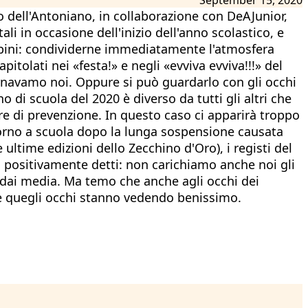
o dell'Antoniano, in collaborazione con DeAJunior,
ali in occasione dell'inizio dell'anno scolastico, e
mbini: condividerne immediatamente l'atmosfera
itolati nei «festa!» e negli «evviva evviva!!!» del
ornavamo noi. Oppure si può guardarlo con gli occhi
 di scuola del 2020 è diverso da tutti gli altri che
re di prevenzione. In questo caso ci apparirà troppo
ritorno a scuola dopo la lunga sospensione causata
 ultime edizioni dello Zecchino d'Oro), i registi del
o positivamente detti: non carichiamo anche noi gli
te dai media. Ma temo che anche agli occhi dei
he quegli occhi stanno vedendo benissimo.