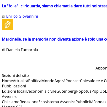
La "folla" ci riguarda, siamo chiamati a dare tutti noi stess
di
Enrico Giovannini
Marcinelle, se la memoria non diventa azione è solo una 
di
Daniela Fumarola
Abbon
Sezioni del sito
Home
Attualità
Politica
Mondo
Agorà
Podcast
Chiesa
Idee e 
Pubblicazioni
Edizioni locali
L'economia civile
Gutenberg
Popotus
Pop Up
L
Avvenire
Chi siamo
Redazione
Ecosistema Avvenire
Pubblicità
Fondaz
Mondo CEI