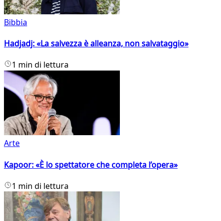
Bibbia
Hadjadj: «La salvezza è alleanza, non salvataggio»
1 min di lettura
Arte
Kapoor: «È lo spettatore che completa l’opera»
1 min di lettura