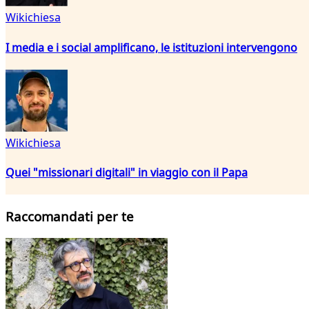
Wikichiesa
I media e i social amplificano, le istituzioni intervengono
Wikichiesa
Quei "missionari digitali" in viaggio con il Papa
Raccomandati per te