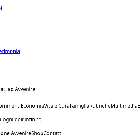
i
cerimonia
ati ad Avvenire
Commenti
Economia
Vita e Cura
Famiglia
Rubriche
Multimedia
uoghi dell'Infinito
ione Avvenire
Shop
Contatti