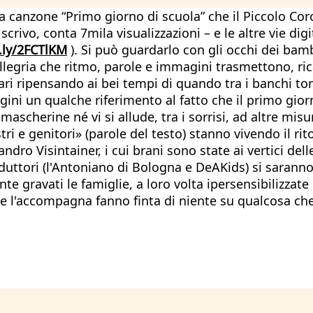
a canzone “Primo giorno di scuola” che il Piccolo Cor
rivo, conta 7mila visualizzazioni – e le altre vie digit
t.ly/2FCTlKM
). Si può guardarlo con gli occhi dei ba
allegria che ritmo, parole e immagini trasmettono, ricap
ari ripensando ai bei tempi di quando tra i banchi t
ini un qualche riferimento al fatto che il primo giorno
cherine né vi si allude, tra i sorrisi, ad altre misu
tri e genitori» (parole del testo) stanno vivendo il 
dro Visintainer, i cui brani sono state ai vertici delle
oduttori (l'Antoniano di Bologna e DeAKids) si sarann
nte gravati le famiglie, a loro volta ipersensibilizza
che l'accompagna fanno finta di niente su qualcosa c