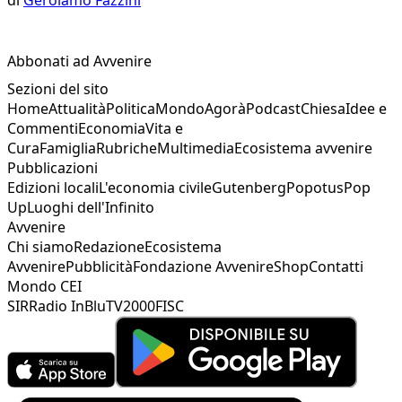
Abbonati ad Avvenire
Sezioni del sito
Home
Attualità
Politica
Mondo
Agorà
Podcast
Chiesa
Idee e
Commenti
Economia
Vita e
Cura
Famiglia
Rubriche
Multimedia
Ecosistema avvenire
Pubblicazioni
Edizioni locali
L'economia civile
Gutenberg
Popotus
Pop
Up
Luoghi dell'Infinito
Avvenire
Chi siamo
Redazione
Ecosistema
Avvenire
Pubblicità
Fondazione Avvenire
Shop
Contatti
Mondo CEI
SIR
Radio InBlu
TV2000
FISC