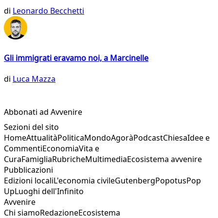
di
Leonardo Becchetti
Gli immigrati eravamo noi, a Marcinelle
di
Luca Mazza
Abbonati ad Avvenire
Sezioni del sito
Home
Attualità
Politica
Mondo
Agorà
Podcast
Chiesa
Idee e
Commenti
Economia
Vita e
Cura
Famiglia
Rubriche
Multimedia
Ecosistema avvenire
Pubblicazioni
Edizioni locali
L'economia civile
Gutenberg
Popotus
Pop
Up
Luoghi dell'Infinito
Avvenire
Chi siamo
Redazione
Ecosistema