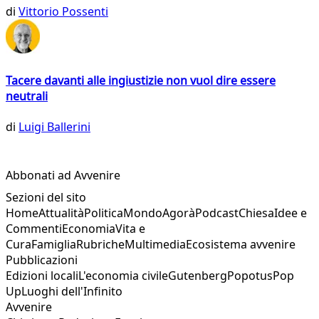
di
Vittorio Possenti
Tacere davanti alle ingiustizie non vuol dire essere
neutrali
di
Luigi Ballerini
Abbonati ad Avvenire
Sezioni del sito
Home
Attualità
Politica
Mondo
Agorà
Podcast
Chiesa
Idee e
Commenti
Economia
Vita e
Cura
Famiglia
Rubriche
Multimedia
Ecosistema avvenire
Pubblicazioni
Edizioni locali
L'economia civile
Gutenberg
Popotus
Pop
Up
Luoghi dell'Infinito
Avvenire