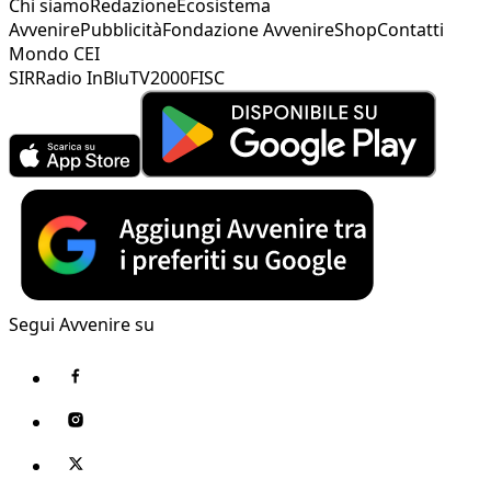
Chi siamo
Redazione
Ecosistema
Avvenire
Pubblicità
Fondazione Avvenire
Shop
Contatti
Mondo CEI
SIR
Radio InBlu
TV2000
FISC
Segui Avvenire su