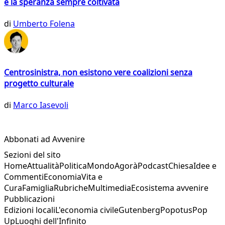
e la speranza sempre coltivata
di
Umberto Folena
Centrosinistra, non esistono vere coalizioni senza
progetto culturale
di
Marco Iasevoli
Abbonati ad Avvenire
Sezioni del sito
Home
Attualità
Politica
Mondo
Agorà
Podcast
Chiesa
Idee e
Commenti
Economia
Vita e
Cura
Famiglia
Rubriche
Multimedia
Ecosistema avvenire
Pubblicazioni
Edizioni locali
L'economia civile
Gutenberg
Popotus
Pop
Up
Luoghi dell'Infinito