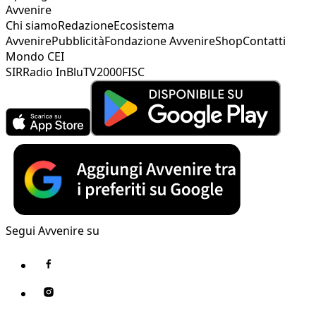
Avvenire
Chi siamo
Redazione
Ecosistema
Avvenire
Pubblicità
Fondazione Avvenire
Shop
Contatti
Mondo CEI
SIR
Radio InBlu
TV2000
FISC
Segui Avvenire su