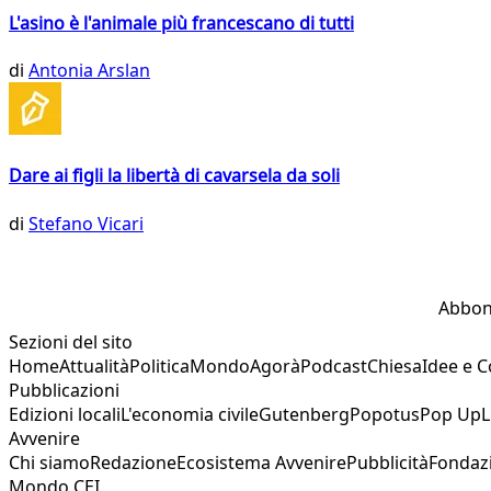
L'asino è l'animale più francescano di tutti
di
Antonia Arslan
Dare ai figli la libertà di cavarsela da soli
di
Stefano Vicari
Abbon
Sezioni del sito
Home
Attualità
Politica
Mondo
Agorà
Podcast
Chiesa
Idee e 
Pubblicazioni
Edizioni locali
L'economia civile
Gutenberg
Popotus
Pop Up
L
Avvenire
Chi siamo
Redazione
Ecosistema Avvenire
Pubblicità
Fondaz
Mondo CEI