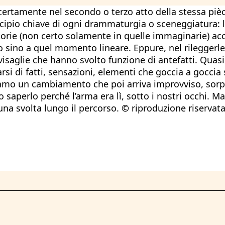
 certamente nel secondo o terzo atto della stessa pièc
ncipio chiave di ogni drammaturgia o sceneggiatura: 
storie (non certo solamente in quelle immaginarie) a
 sino a quel momento lineare. Eppure, nel rileggerle
vvisaglie che hanno svolto funzione di antefatti. Quas
arsi di fatti, sensazioni, elementi che goccia a gocci
giamo un cambiamento che poi arriva improvviso, sorp
saperlo perché l’arma era lì, sotto i nostri occhi. M
 una svolta lungo il percorso. © riproduzione riservat