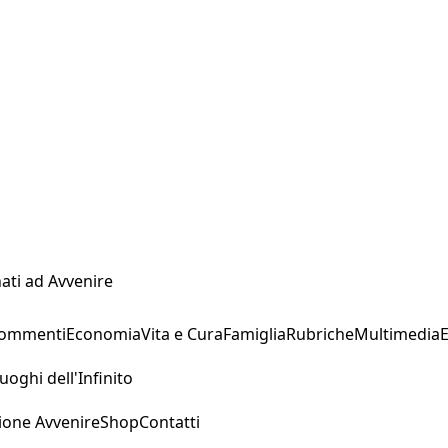
ati ad Avvenire
Commenti
Economia
Vita e Cura
Famiglia
Rubriche
Multimedia
uoghi dell'Infinito
ione Avvenire
Shop
Contatti