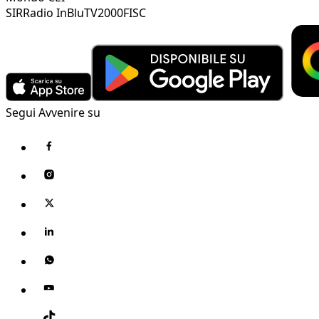
SIR
Radio InBlu
TV2000
FISC
Segui Avvenire su