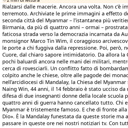
Rialzarsi dalle macerie. Ancora una volta. Non c’è i
terremoto. Archiviate le prime immagini a effetto del
seconda città del Myanmar – l’istantanea più veritier
Birmania, da più di quattro anni – ormai – prostrata 
faticosa strada verso la democrazia incarnata da Au
monsignor Marco Tin Wim, il coraggioso arcivescovo
le porte a chi fuggiva dalla repressione. Poi, però, n
Cuore, dal chiaro sapore intimidatorio. Da allora la
pochi baluardi ancora nelle mani dei militari, mentre
cerca di rovesciarli. Un conflitto fatto di bombardam
colpito anche le chiese, oltre alle pagode dei monaci
nell’arcidiocesi di Mandalay, la Chiesa del Myanmar 
Naing Win, 44 anni, il 14 febbraio è stato ucciso da 
difesa di due insegnanti donne della locale scuola 
quattro anni di guerra hanno cancellato tutto. Chi er
Myanmar è tristemente famoso. E che di fronte alla l
Dio». È la Mandalay funestata da queste storie ma a
passare in queste ore nei nostri notiziari tv. Con tu