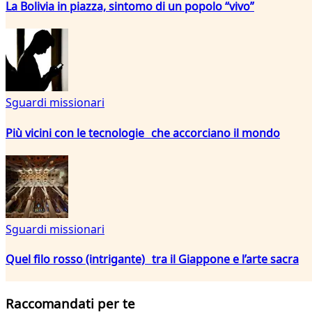
La Bolivia in piazza, sintomo di un popolo “vivo”
Sguardi missionari
Più vicini con le tecnologie che accorciano il mondo
Sguardi missionari
Quel filo rosso (intrigante) tra il Giappone e l’arte sacra
Raccomandati per te