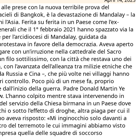
alle prese con la nuova terribile prova del
tacieli di Bangkok, è la devastazione di Mandalay – la
 l’Asia. Ferita su ferita in un Paese come l’ex-
enerali che il 1° febbraio 2021 hanno spazzato via la
per l’arcidiocesi di Mandalay, guidata da
protestava in favore della democrazia. Aveva aperto
agare con un’irruzione nella cattedrale del Sacro
filo sottilissimo, con la città che restava uno dei
con l’avanzata dell’alleanza tra milizie etniche che
a Russia e Cina –, che più volte nei villaggi hanno
ri controllo. Poco più di un mese fa, proprio
 dall’inizio della guerra. Padre Donald Martin Ye
taw. L’hanno colpito mentre stava intervenendo in
 del servizio della Chiesa birmana in un Paese dove
 o sotto l’effetto di droghe, altra piaga per cui il
no aveva risposto: «Mi inginocchio solo davanti a
ntro del terremoto le cui immagini abbiamo visto
Compresa quella delle squadre di soccorso