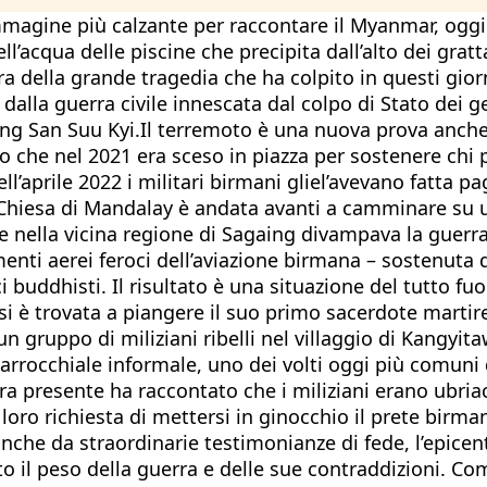
mmagine più calzante per raccontare il Myanmar, oggi 
l’acqua delle piscine che precipita dall’alto dei grat
a della grande tragedia che ha colpito in questi giorni
dalla guerra civile innescata dal colpo di Stato dei g
ng San Suu Kyi.Il terremoto è una nuova prova anche 
 che nel 2021 era sceso in piazza per sostenere chi 
ell’aprile 2022 i militari birmani gliel’avevano fatta p
 Chiesa di Mandalay è andata avanti a camminare su un 
 nella vicina regione di Sagaing divampava la guerra, 
enti aerei feroci dell’aviazione birmana – sostenuta d
 buddhisti. Il risultato è una situazione del tutto fuo
si è trovata a piangere il suo primo sacerdote martire
un gruppo di miliziani ribelli nel villaggio di Kangyi
parrocchiale informale, uno dei volti oggi più comuni
a presente ha raccontato che i miliziani erano ubriachi
oro richiesta di mettersi in ginocchio il prete birma
nche da straordinarie testimonianze di fede, l’epice
tto il peso della guerra e delle sue contraddizioni. 