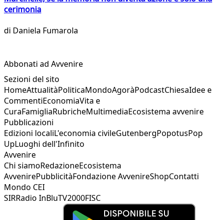
cerimonia
di
Daniela Fumarola
Abbonati ad Avvenire
Sezioni del sito
Home
Attualità
Politica
Mondo
Agorà
Podcast
Chiesa
Idee e
Commenti
Economia
Vita e
Cura
Famiglia
Rubriche
Multimedia
Ecosistema avvenire
Pubblicazioni
Edizioni locali
L'economia civile
Gutenberg
Popotus
Pop
Up
Luoghi dell'Infinito
Avvenire
Chi siamo
Redazione
Ecosistema
Avvenire
Pubblicità
Fondazione Avvenire
Shop
Contatti
Mondo CEI
SIR
Radio InBlu
TV2000
FISC