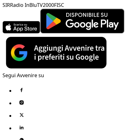
SIR
Radio InBlu
TV2000
FISC
Segui Avvenire su