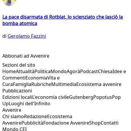
La pace disarmata di Rotblat, lo scienziato che lasciò la
bomba atomica
di
Gerolamo Fazzini
Abbonati ad Avvenire
Sezioni del sito
Home
Attualità
Politica
Mondo
Agorà
Podcast
Chiesa
Idee e
Commenti
Economia
Vita e
Cura
Famiglia
Rubriche
Multimedia
Ecosistema avvenire
Pubblicazioni
Edizioni locali
L'economia civile
Gutenberg
Popotus
Pop
Up
Luoghi dell'Infinito
Avvenire
Chi siamo
Redazione
Ecosistema
Avvenire
Pubblicità
Fondazione Avvenire
Shop
Contatti
Mondo CEI