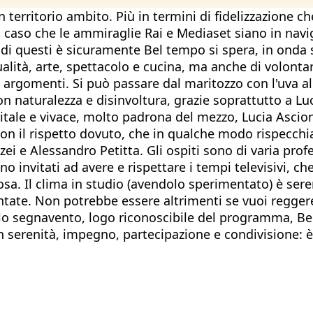
 territorio ambito. Più in termini di fidelizzazione c
caso che le ammiraglie Rai e Mediaset siano in naviga
di questi è sicuramente Bel tempo si spera, in onda su
lità, arte, spettacolo e cucina, ma anche di volontaria
i argomenti. Si può passare dal maritozzo con l'uva all
con naturalezza e disinvoltura, grazie soprattutto a 
Vitale e vivace, molto padrona del mezzo, Lucia Asc
con il rispetto dovuto, che in qualche modo rispecchi
e Alessandro Petitta. Gli ospiti sono di varia profes
sono invitati ad avere e rispettare i tempi televisivi,
iosa. Il clima in studio (avendolo sperimentato) è s
tate. Non potrebbe essere altrimenti se vuoi reggere
 gallo segnavento, logo riconoscibile del programma, 
on serenità, impegno, partecipazione e condivisione: 