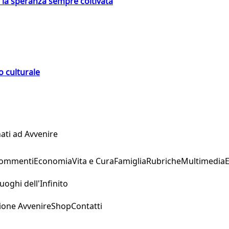
e la speranza sempre coltivata
o culturale
ati ad Avvenire
Commenti
Economia
Vita e Cura
Famiglia
Rubriche
Multimedia
uoghi dell'Infinito
ione Avvenire
Shop
Contatti