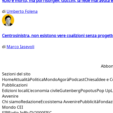
«Dio è morto, ma poi risorge»: Guccini, la fede mai avuta 
di
Umberto Folena
Centrosinistra, non esistono vere coalizioni senza progett
di
Marco Iasevoli
Abbon
Sezioni del sito
Home
Attualità
Politica
Mondo
Agorà
Podcast
Chiesa
Idee e 
Pubblicazioni
Edizioni locali
L'economia civile
Gutenberg
Popotus
Pop Up
L
Avvenire
Chi siamo
Redazione
Ecosistema Avvenire
Pubblicità
Fondaz
Mondo CEI
SIR
Radio InBlu
TV2000
FISC