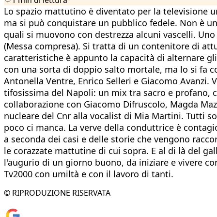
Lo spazio mattutino è diventato per la televisione un
ma si può conquistare un pubblico fedele. Non è un 
quali si muovono con destrezza alcuni vascelli. Uno 
(Messa compresa). Si tratta di un contenitore di attua
caratteristiche è appunto la capacità di alternare gl
con una sorta di doppio salto mortale, ma lo si fa 
Antonella Ventre, Enrico Selleri e Giacomo Avanzi. 
tifosissima del Napoli: un mix tra sacro e profano, 
collaborazione con Giacomo Difruscolo, Magda Mazzei 
nucleare del Cnr alla vocalist di Mia Martini. Tutti 
poco ci manca. La verve della conduttrice è contag
a seconda dei casi e delle storie che vengono raccon
le corazzate mattutine di cui sopra. E al di là del
l'augurio di un giorno buono, da iniziare e vivere c
Tv2000 con umiltà e con il lavoro di tanti.
© RIPRODUZIONE RISERVATA