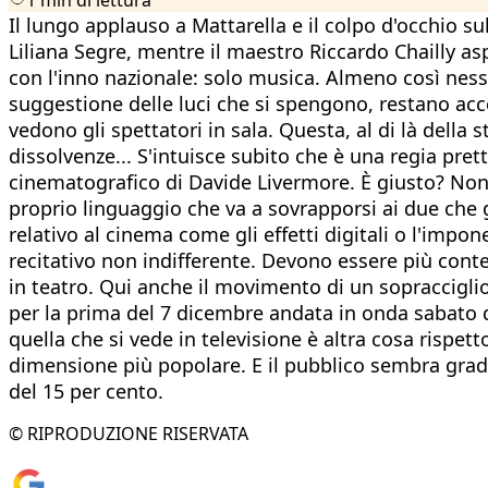
Il lungo applauso a Mattarella e il colpo d'occhio s
Liliana Segre, mentre il maestro Riccardo Chailly asp
con l'inno nazionale: solo musica. Almeno così nes
suggestione delle luci che si spengono, restano acce
vedono gli spettatori in sala. Questa, al di là della
dissolvenze... S'intuisce subito che è una regia pret
cinematografico di Davide Livermore. È giusto? Non è
proprio linguaggio che va a sovrapporsi ai due che g
relativo al cinema come gli effetti digitali o l'impo
recitativo non indifferente. Devono essere più cont
in teatro. Qui anche il movimento di un sopracciglio 
per la prima del 7 dicembre andata in onda sabato da
quella che si vede in televisione è altra cosa rispett
dimensione più popolare. E il pubblico sembra gradir
del 15 per cento.
© RIPRODUZIONE RISERVATA