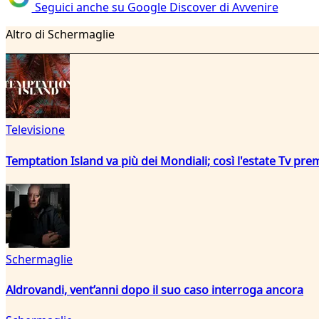
Seguici anche su Google Discover di Avvenire
Altro di Schermaglie
Televisione
Temptation Island va più dei Mondiali; così l'estate Tv pre
Schermaglie
Aldrovandi, vent’anni dopo il suo caso interroga ancora