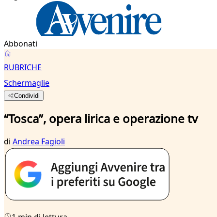
Abbonati
RUBRICHE
Schermaglie
Condividi
“Tosca”, opera lirica e operazione tv
di
Andrea Fagioli
1 min di lettura