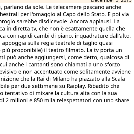
si, parlano da sole. Le telecamere pescano anche
estrali per l'omaggio al Capo dello Stato. E poi via
brogio sarebbe disdicevole. Ancora applausi. La
sca in diretta tv, che non è esattamente quella che
sca con rapidi cambi di piano, inquadrature dall'alto,
 appoggia sulla regia teatrale di taglio quasi
iù proponibile) il teatro filmato. La tv porta un
uesti può anche aggiungersi, come detto, qualcosa di
n cui anche i cantanti sono chiamati a uno sforzo
televisivo e non accentuato come solitamente avviene
nizione che la Rai di Milano ha piazzato alla Scala
ibile per due settimane su Raiplay. Ribadito che
mo tentativo di mixare la cultura alta con la sua
di 2 milioni e 850 mila telespettatori con uno share