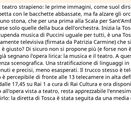
ul teatro strapieno: le prime immagini, come suol dir
etta con le bacchette abbassate, ma fa alzare gli orch
suno stona, che per una prima alla Scala per Sant'Am
se solo quelle della buca dell'orchestra. Inizia la To
 stupenda musica di Puccini uguale per tutti, è una To
tamente televisiva (firmata da Patrizia Carmine) che si
 giusto? Di sicuro non si propone più (e forse non è p
ià segnano l'opera lirica: la musica e il teatro. A q
nenza scenografica. Una stratificazione di linguaggi i
enuti e precisi, meno esasperati. Il trucco stesso è 
è percepibile di fronte alle 13 telecamere in alta defi
lle 17,45 su Rai 1 a cura di Rai Cultura e ora dispon
o all'opera vista a teatro, resta apprezzabile l'ennesi
lo: la diretta di Tosca è stata seguita da una media 