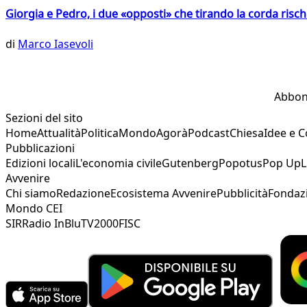
Giorgia e Pedro, i due «opposti» che tirando la corda risc
di
Marco Iasevoli
Abbon
Sezioni del sito
Home
Attualità
Politica
Mondo
Agorà
Podcast
Chiesa
Idee e 
Pubblicazioni
Edizioni locali
L'economia civile
Gutenberg
Popotus
Pop Up
L
Avvenire
Chi siamo
Redazione
Ecosistema Avvenire
Pubblicità
Fondaz
Mondo CEI
SIR
Radio InBlu
TV2000
FISC