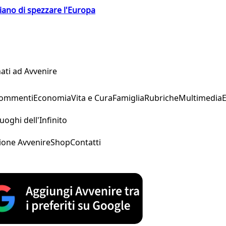
hiano di spezzare l'Europa
ati ad Avvenire
Commenti
Economia
Vita e Cura
Famiglia
Rubriche
Multimedia
uoghi dell'Infinito
ione Avvenire
Shop
Contatti