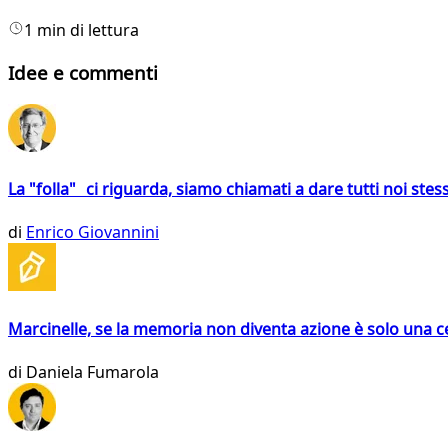
1 min di lettura
Idee e commenti
La "folla" ci riguarda, siamo chiamati a dare tutti noi stess
di
Enrico Giovannini
Marcinelle, se la memoria non diventa azione è solo una 
di
Daniela Fumarola