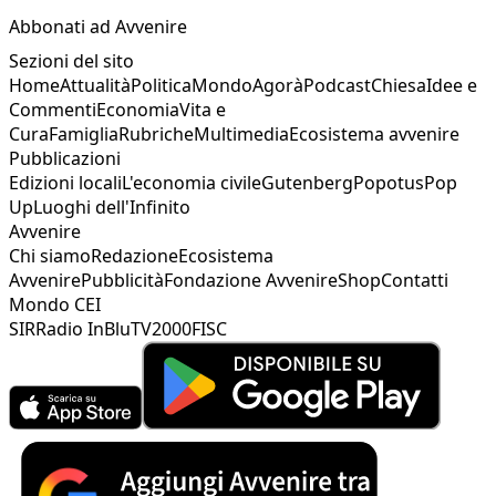
Abbonati ad Avvenire
Sezioni del sito
Home
Attualità
Politica
Mondo
Agorà
Podcast
Chiesa
Idee e
Commenti
Economia
Vita e
Cura
Famiglia
Rubriche
Multimedia
Ecosistema avvenire
Pubblicazioni
Edizioni locali
L'economia civile
Gutenberg
Popotus
Pop
Up
Luoghi dell'Infinito
Avvenire
Chi siamo
Redazione
Ecosistema
Avvenire
Pubblicità
Fondazione Avvenire
Shop
Contatti
Mondo CEI
SIR
Radio InBlu
TV2000
FISC