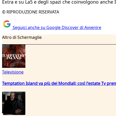
Extra e su La5 e degli spazi che coinvolgono anche I
© RIPRODUZIONE RISERVATA
Seguici anche su Google Discover di Avvenire
Altro di Schermaglie
Televisione
Temptation Island va più dei Mondiali; così l'estate Tv pre