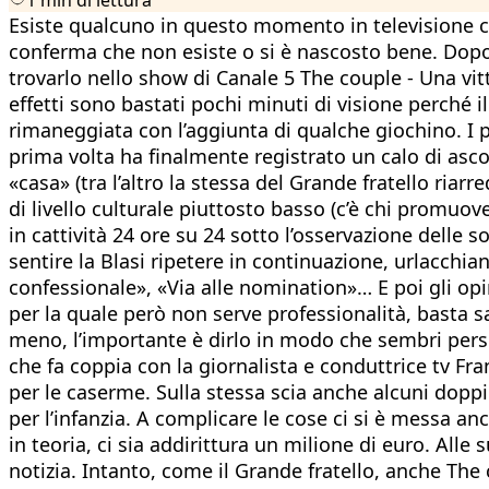
Esiste qualcuno in questo momento in televisione ch
conferma che non esiste o si è nascosto bene. Dopo 
trovarlo nello show di Canale 5 The couple - Una vit
effetti sono bastati pochi minuti di visione perché i
rimaneggiata con l’aggiunta di qualche giochino. I p
prima volta ha finalmente registrato un calo di asco
«casa» (tra l’altro la stessa del Grande fratello riarr
di livello culturale piuttosto basso (c’è chi promuo
in cattività 24 ore su 24 sotto l’osservazione delle s
sentire la Blasi ripetere in continuazione, urlacchi
confessionale», «Via alle nomination»… E poi gli opi
per la quale però non serve professionalità, basta s
meno, l’importante è dirlo in modo che sembri persi
che fa coppia con la giornalista e conduttrice tv Fr
per le caserme. Sulla stessa scia anche alcuni doppi 
per l’infanzia. A complicare le cose ci si è messa a
in teoria, ci sia addirittura un milione di euro. Al
notizia. Intanto, come il Grande fratello, anche The