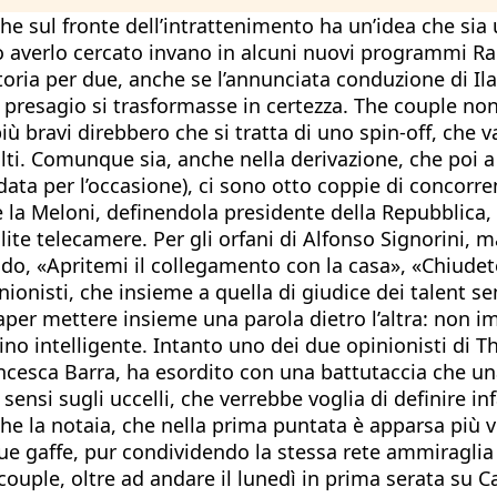
e sul fronte dell’intrattenimento ha un’idea che sia 
averlo cercato invano in alcuni nuovi programmi Rai,
toria per due, anche se l’annunciata conduzione di Ila
l presagio si trasformasse in certezza. The couple non
iù bravi direbbero che si tratta di uno spin-off, che 
lti. Comunque sia, anche nella derivazione, che poi a
edata per l’occasione), ci sono otto coppie di concorren
ve la Meloni, definendola presidente della Repubblica
olite telecamere. Per gli orfani di Alfonso Signorini, 
ando, «Apritemi il collegamento con la casa», «Chiude
nionisti, che insieme a quella di giudice dei talent s
aper mettere insieme una parola dietro l’altra: non i
no intelligente. Intanto uno dei due opinionisti di T
ancesca Barra, ha esordito con una battutaccia che una
sensi sugli uccelli, che verrebbe voglia di definire i
nche la notaia, che nella prima puntata è apparsa più
le sue gaffe, pur condividendo la stessa rete ammiragl
 couple, oltre ad andare il lunedì in prima serata su 