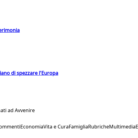
cerimonia
hiano di spezzare l'Europa
ati ad Avvenire
Commenti
Economia
Vita e Cura
Famiglia
Rubriche
Multimedia