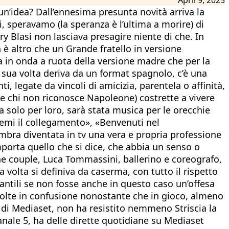
un’idea? Dall’ennesima presunta novità arriva la
 speravamo (la speranza è l’ultima a morire) di
ry Blasi non lasciava presagire niente di che. In
 è altro che un Grande fratello in versione
va in onda a ruota della versione madre che per la
 sua volta deriva da un format spagnolo, c’è una
ti, legate da vincoli di amicizia, parentela o affinità,
, e chi non riconosce Napoleone) costrette a vivere
ma solo per loro, sarà stata musica per le orecchie
temi il collegamento», «Benvenuti nel
embra diventata in tv una vera e propria professione
mporta quello che si dice, che abbia un senso o
he couple, Luca Tommassini, ballerino e coreografo,
 volta si definiva da caserma, con tutto il rispetto
nfantili se non fosse anche in questo caso un’offesa
 volte in confusione nonostante che in gioco, almeno
ia di Mediaset, non ha resistito nemmeno Striscia la
Canale 5, ha delle dirette quotidiane su Mediaset