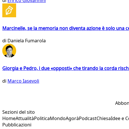
di
Enrico Giovannini
Marcinelle, se la memoria non diventa azione è solo una 
di
Daniela Fumarola
Giorgia e Pedro, i due «opposti» che tirando la corda risc
di
Marco Iasevoli
Abbon
Sezioni del sito
Home
Attualità
Politica
Mondo
Agorà
Podcast
Chiesa
Idee e 
Pubblicazioni