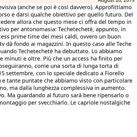
evisiva (anche se poi è così davvero). Approfittiamo
corso e darsi qualche obiettivo per quello futuro. Del
cedere allora che questo mese ci offra del tempo in
estivo per antonomasia: Techetechetè, appunto, in
access prime time dei mesi caldi, ovvero un buon
 tv dà fondo ai magazzini. In questo caso alle Teche
 quando Techetechetè ha debuttato. Lo abbiamo
ue minuti e oltre. Più che un access ha finito per
oseguiranno, come una sorta di lunga torta di
 15 settembre, con lo speciale dedicato a Fiorello
..) e tante puntate che abbiamo visto con particolare
itmo, ma dalla lunghezza complessiva in aumento.
tivo. Ma guardando al futuro sarà bene ripensarlo o
 montaggio per svecchiarlo. Le capriole nostalgiche