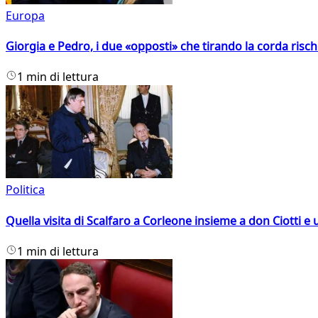
Europa
Giorgia e Pedro, i due «opposti» che tirando la corda risc
1 min di lettura
Politica
Quella visita di Scalfaro a Corleone insieme a don Ciotti e u
1 min di lettura