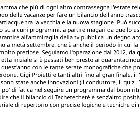
gramma che più di ogni altro contrassegna l'estate tel
riodo delle vacanze per fare un bilancio dell'anno tras
artiacque tra la vecchia e la nuova stagione. Può suc
prio su alcuni programmi, a partire magari da quello 
r garantire all'ammiraglia della tv pubblica un degno 
no a metà settembre, che è anche il periodo in cui la
olto preziose. Seguiamo l'operazione dal 2012, da
oretta iniziale si è passati ben presto ai quarantacinq
o quest'anno con le tante serate monografiche che pr
ne, Gigi Proietti e tanti altri fino al gran finale, il
 sono state anche innovazioni (il conduttore, il quiz.
un po' di fatica nel seguire un programma dal buon r
dire che il bilancio di Techetechetè è senz'altro posi
riale di repertorio con precise logiche e tecniche di