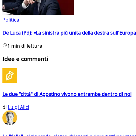
Politica
De Luca (Pd): «La sinistra più unita della destra sull'Europ
1 min di lettura
Idee e commenti
Le due "città" di Agostino vivono entrambe dentro di noi
di
Luigi Alici