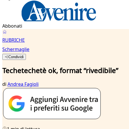
Abbonati
RUBRICHE
Schermaglie
Condividi
Techetechetè ok, format “rivedibile”
di
Andrea Fagioli
1 min di lettura