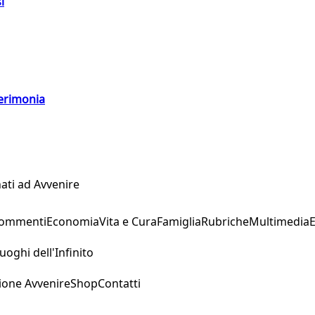
i
cerimonia
ati ad Avvenire
Commenti
Economia
Vita e Cura
Famiglia
Rubriche
Multimedia
uoghi dell'Infinito
ione Avvenire
Shop
Contatti