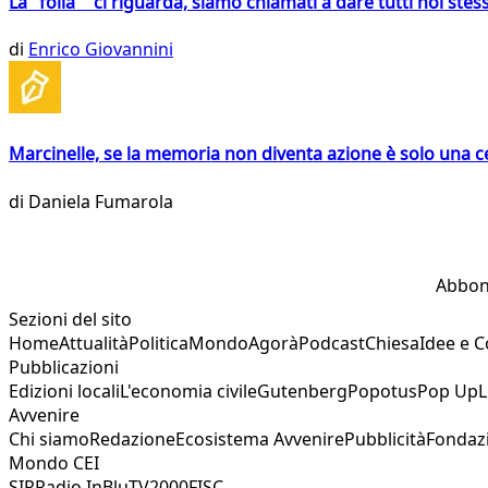
La "folla" ci riguarda, siamo chiamati a dare tutti noi stess
di
Enrico Giovannini
Marcinelle, se la memoria non diventa azione è solo una 
di
Daniela Fumarola
Abbon
Sezioni del sito
Home
Attualità
Politica
Mondo
Agorà
Podcast
Chiesa
Idee e 
Pubblicazioni
Edizioni locali
L'economia civile
Gutenberg
Popotus
Pop Up
L
Avvenire
Chi siamo
Redazione
Ecosistema Avvenire
Pubblicità
Fondaz
Mondo CEI
SIR
Radio InBlu
TV2000
FISC