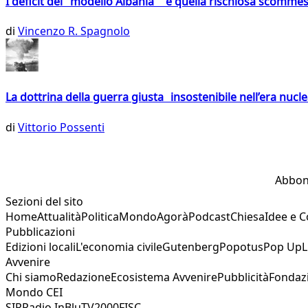
I deficit del "modello Albania" e quella rischiosa scommes
di
Vincenzo R. Spagnolo
La dottrina della guerra giusta insostenibile nell’era nucl
di
Vittorio Possenti
Abbon
Sezioni del sito
Home
Attualità
Politica
Mondo
Agorà
Podcast
Chiesa
Idee e 
Pubblicazioni
Edizioni locali
L'economia civile
Gutenberg
Popotus
Pop Up
L
Avvenire
Chi siamo
Redazione
Ecosistema Avvenire
Pubblicità
Fondaz
Mondo CEI
SIR
Radio InBlu
TV2000
FISC