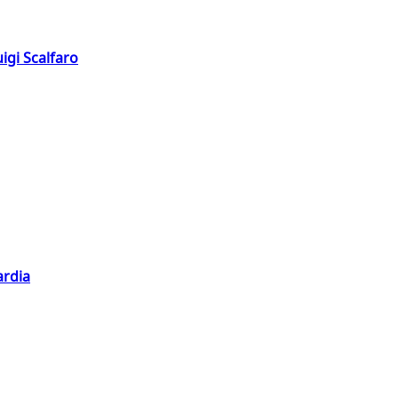
igi Scalfaro
ardia