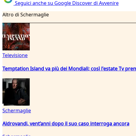
Seguici anche su Google Discover di Avvenire
Altro di Schermaglie
Televisione
Temptation Island va più dei Mondiali; così l'estate Tv pre
Schermaglie
Aldrovandi, vent’anni dopo il suo caso interroga ancora