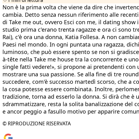
Non è la prima volta che viene da dire che invertend
cambia. Detto senza nessun riferimento alle recenti
di Take me out, ovvero Esci con me, il dating show i
studio prima c'erano trenta ragazze e ora ci sono tr
Rai), c'è ora una donna, Katia Follesa. A non cambi
Paesi nel mondo. In ogni puntata una ragazza, dichia
luminoso, che può essere spento se non si gradisce 
à-tête nella Take me house tra la concorrente e uno 
single fatti vedere!», si propone ai pretendenti con 
mostrare una sua passione. Se alla fine di tre round
succedere, com'è successo martedì scorso, che a co
la cosa potesse essere combinata. Inoltre, perlomen
tradizione, torna ad esserlo la donna. Si dirà che è
sdrammatizzare, resta la solita banalizzazione del c
e ancor peggio a fasullo motivo per apparire comun
© RIPRODUZIONE RISERVATA