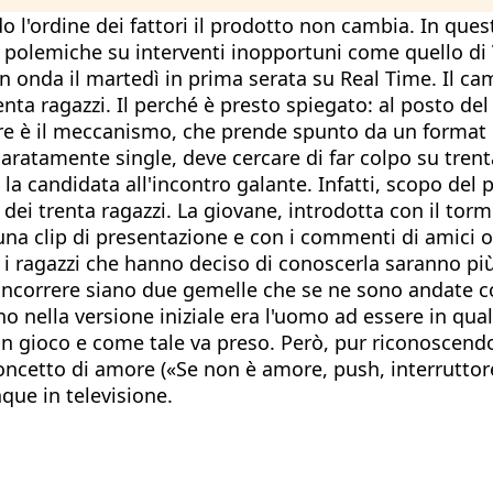
o l'ordine dei fattori il prodotto non cambia. In que
 polemiche su interventi inopportuni come quello di V
n onda il martedì in prima serata su Real Time. Il cam
enta ragazzi. Il perché è presto spiegato: al posto d
are è il meccanismo, che prende spunto da un format n
ratamente single, deve cercare di far colpo su trenta
la candidata all'incontro galante. Infatti, scopo del
dei trenta ragazzi. La giovane, introdotta con il torm
una clip di presentazione e con i commenti di amici o 
 i ragazzi che hanno deciso di conoscerla saranno più
ncorrere siano due gemelle che se ne sono andate con
o nella versione iniziale era l'uomo ad essere in qu
 un gioco e come tale va preso. Però, pur riconoscend
oncetto di amore («Se non è amore, push, interruttore.
que in televisione.