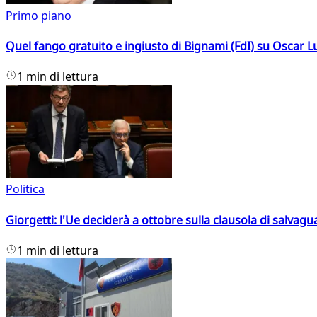
Primo piano
Quel fango gratuito e ingiusto di Bignami (FdI) su Oscar Lu
1 min di lettura
Politica
Giorgetti: l'Ue deciderà a ottobre sulla clausola di salvagu
1 min di lettura