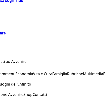
sa sugli "hub"
eare
ati ad Avvenire
Commenti
Economia
Vita e Cura
Famiglia
Rubriche
Multimedia
uoghi dell'Infinito
ione Avvenire
Shop
Contatti