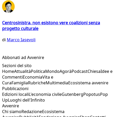
Centrosinistra, non esistono vere coalizioni senza
progetto culturale
di
Marco Iasevoli
Abbonati ad Avvenire
Sezioni del sito
Home
Attualità
Politica
Mondo
Agorà
Podcast
Chiesa
Idee e
Commenti
Economia
Vita e
Cura
Famiglia
Rubriche
Multimedia
Ecosistema avvenire
Pubblicazioni
Edizioni locali
L'economia civile
Gutenberg
Popotus
Pop
Up
Luoghi dell'Infinito
Avvenire
Chi siamo
Redazione
Ecosistema