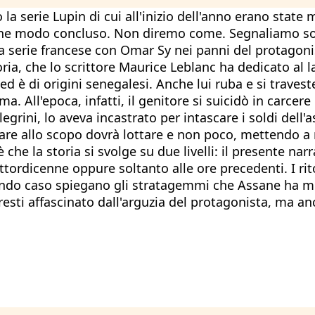
 la serie Lupin di cui all'inizio dell'anno erano stat
alche modo concluso. Non diremo come. Segnaliamo solt
ta serie francese con Omar Sy nei panni del protagoni
oria, che lo scrittore Maurice Leblanc ha dedicato al
 è di origini senegalesi. Anche lui ruba e si traveste
. All'epoca, infatti, il genitore si suicidò in carcer
egrini, lo aveva incastrato per intascare i soldi dell
re allo scopo dovrà lottare e non poco, mettendo a ri
he la storia si svolge su due livelli: il presente narr
attordicenne oppure soltanto alle ore precedenti. I ri
do caso spiegano gli stratagemmi che Assane ha messo
re resti affascinato dall'arguzia del protagonista, ma 