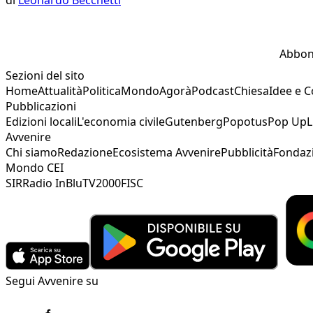
Abbon
Sezioni del sito
Home
Attualità
Politica
Mondo
Agorà
Podcast
Chiesa
Idee e 
Pubblicazioni
Edizioni locali
L'economia civile
Gutenberg
Popotus
Pop Up
L
Avvenire
Chi siamo
Redazione
Ecosistema Avvenire
Pubblicità
Fondaz
Mondo CEI
SIR
Radio InBlu
TV2000
FISC
Segui Avvenire su