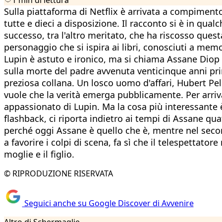
Sulla piattaforma di Netflix è arrivata a compimento
tutte e dieci a disposizione. Il racconto si è in qu
successo, tra l'altro meritato, che ha riscosso ques
personaggio che si ispira ai libri, conosciuti a mem
Lupin è astuto e ironico, ma si chiama Assane Diop ed
sulla morte del padre avvenuta venticinque anni prima
preziosa collana. Un losco uomo d'affari, Hubert Pell
vuole che la verità emerga pubblicamente. Per arriva
appassionato di Lupin. Ma la cosa più interessante è c
flashback, ci riporta indietro ai tempi di Assane qu
perché oggi Assane è quello che è, mentre nel secon
a favorire i colpi di scena, fa sì che il telespettato
moglie e il figlio.
© RIPRODUZIONE RISERVATA
Seguici anche su Google Discover di Avvenire