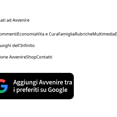
ati ad Avvenire
Commenti
Economia
Vita e Cura
Famiglia
Rubriche
Multimedia
uoghi dell'Infinito
ione Avvenire
Shop
Contatti