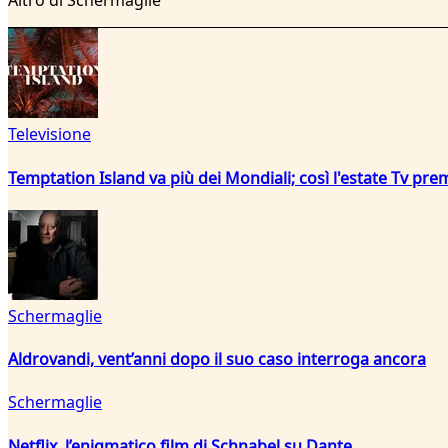
Altro di Schermaglie
Televisione
Temptation Island va più dei Mondiali; così l'estate Tv pre
Schermaglie
Aldrovandi, vent’anni dopo il suo caso interroga ancora
Schermaglie
Netflix, l’enigmatico film di Schnabel su Dante