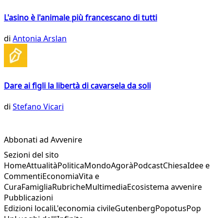
L'asino è l'animale più francescano di tutti
di
Antonia Arslan
Dare ai figli la libertà di cavarsela da soli
di
Stefano Vicari
Abbonati ad Avvenire
Sezioni del sito
Home
Attualità
Politica
Mondo
Agorà
Podcast
Chiesa
Idee e
Commenti
Economia
Vita e
Cura
Famiglia
Rubriche
Multimedia
Ecosistema avvenire
Pubblicazioni
Edizioni locali
L'economia civile
Gutenberg
Popotus
Pop