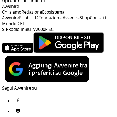
Up
Luoghi dell'Infinito
Avvenire
Chi siamo
Redazione
Ecosistema
Avvenire
Pubblicità
Fondazione Avvenire
Shop
Contatti
Mondo CEI
SIR
Radio InBlu
TV2000
FISC
Segui Avvenire su