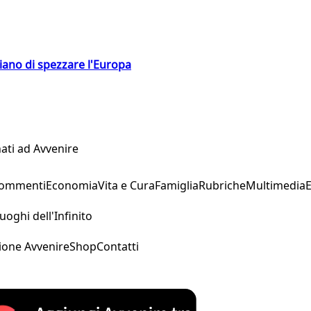
hiano di spezzare l'Europa
ati ad Avvenire
Commenti
Economia
Vita e Cura
Famiglia
Rubriche
Multimedia
uoghi dell'Infinito
ione Avvenire
Shop
Contatti