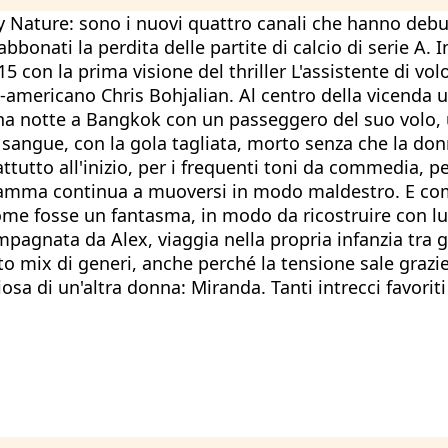
 Nature: sono i nuovi quattro canali che hanno debutt
bonati la perdita delle partite di calcio di serie A. 
.15 con la prima visione del thriller L'assistente di v
-americano Chris Bohjalian. Al centro della vicenda 
a notte a Bangkok con un passeggero del suo volo, un
 sangue, con la gola tagliata, morto senza che la don
attutto all'inizio, per i frequenti toni da commedia, 
dramma continua a muoversi in modo maldestro. E com
e fosse un fantasma, in modo da ricostruire con lui
agnata da Alex, viaggia nella propria infanzia tra gl
sto mix di generi, anche perché la tensione sale grazie 
a di un'altra donna: Miranda. Tanti intrecci favoriti 