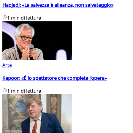
Hadjadj: «La salvezza è alleanza, non salvataggio»
1 min di lettura
Arte
Kapoor: «È lo spettatore che completa l’opera»
1 min di lettura