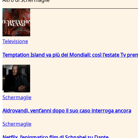
Altro di Schermaglie
Televisione
Temptation Island va più dei Mondiali; così l'estate Tv pre
Schermaglie
Aldrovandi, vent’anni dopo il suo caso interroga ancora
Schermaglie
Netflix, l’enigmatico film di Schnabel su Dante