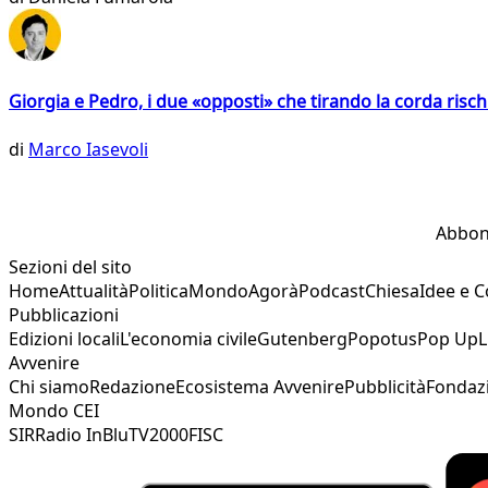
Giorgia e Pedro, i due «opposti» che tirando la corda risc
di
Marco Iasevoli
Abbon
Sezioni del sito
Home
Attualità
Politica
Mondo
Agorà
Podcast
Chiesa
Idee e 
Pubblicazioni
Edizioni locali
L'economia civile
Gutenberg
Popotus
Pop Up
L
Avvenire
Chi siamo
Redazione
Ecosistema Avvenire
Pubblicità
Fondaz
Mondo CEI
SIR
Radio InBlu
TV2000
FISC