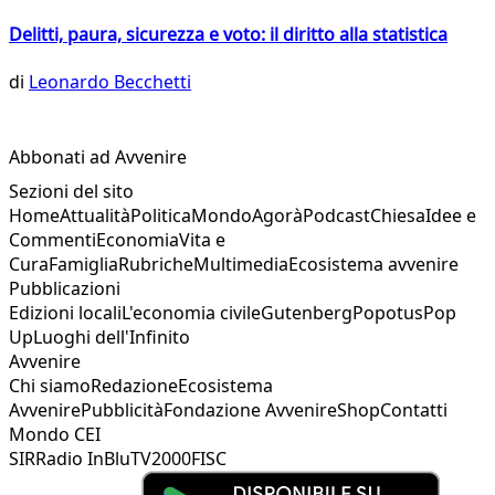
Delitti, paura, sicurezza e voto: il diritto alla statistica
di
Leonardo Becchetti
Abbonati ad Avvenire
Sezioni del sito
Home
Attualità
Politica
Mondo
Agorà
Podcast
Chiesa
Idee e
Commenti
Economia
Vita e
Cura
Famiglia
Rubriche
Multimedia
Ecosistema avvenire
Pubblicazioni
Edizioni locali
L'economia civile
Gutenberg
Popotus
Pop
Up
Luoghi dell'Infinito
Avvenire
Chi siamo
Redazione
Ecosistema
Avvenire
Pubblicità
Fondazione Avvenire
Shop
Contatti
Mondo CEI
SIR
Radio InBlu
TV2000
FISC