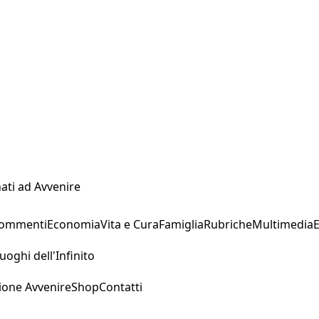
ati ad Avvenire
Commenti
Economia
Vita e Cura
Famiglia
Rubriche
Multimedia
uoghi dell'Infinito
ione Avvenire
Shop
Contatti