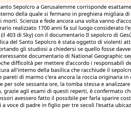
l Santo Sepolcro a Gerusalemme corrisponde esattamen
nterno della quale si fermano in preghiera migliaia di 
 morti. Scienza e fede ancora una volta vanno d'accor
ario realizzato 1700 anni fa sul luogo considerato l'e
(il 403 di Sky) con il documentario Il sepolcro di Gesù
ilica del Santo Sepolcro è stata oggetto di violenti at
rtando gli studiosi a chiedersi se quello fosse davver
interessante documentario di National Geographic segu
 difficoltà per mettere d'accordo i responsabili dell
ttura all'interno della basilica che racchiude il sepolc
 pareti di marmo c'era ancora la roccia originaria in
e per sole sessanta ore, la tomba stessa e analizzare 
, grazie agli esami di questi reperti, è confermato ch
essori avessero fatto il possibile per farla sparire 
 a voce di padre in figlio per tre secoli l'esatta ubica