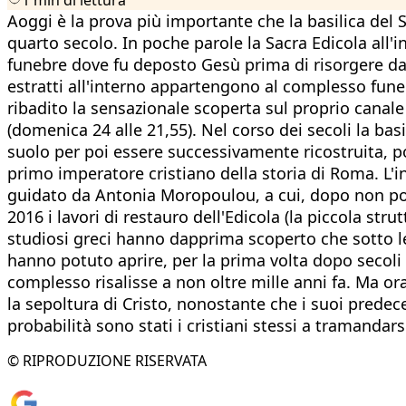
Aoggi è la prova più importante che la basilica de
quarto secolo. In poche parole la Sacra Edicola all'i
funebre dove fu deposto Gesù prima di risorgere dai
estratti all'interno appartengono al complesso funer
ribadito la sensazionale scoperta sul proprio canale 
(domenica 24 alle 21,55). Nel corso dei secoli la bas
suolo per poi essere successivamente ricostruita, po
primo imperatore cristiano della storia di Roma. L'
guidato da Antonia Moropoulou, a cui, dopo non poche
2016 i lavori di restauro dell'Edicola (la piccola stru
studiosi greci hanno dapprima scoperto che sotto le
hanno potuto aprire, per la prima volta dopo secoli 
complesso risalisse a non oltre mille anni fa. Ma ora
la sepoltura di Cristo, nonostante che i suoi predec
probabilità sono stati i cristiani stessi a tramandarsi
© RIPRODUZIONE RISERVATA