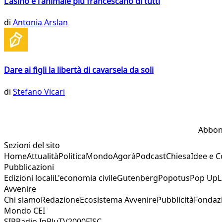
L'asino è l'animale più francescano di tutti
di
Antonia Arslan
Dare ai figli la libertà di cavarsela da soli
di
Stefano Vicari
Abbon
Sezioni del sito
Home
Attualità
Politica
Mondo
Agorà
Podcast
Chiesa
Idee e 
Pubblicazioni
Edizioni locali
L'economia civile
Gutenberg
Popotus
Pop Up
L
Avvenire
Chi siamo
Redazione
Ecosistema Avvenire
Pubblicità
Fondaz
Mondo CEI
SIR
Radio InBlu
TV2000
FISC