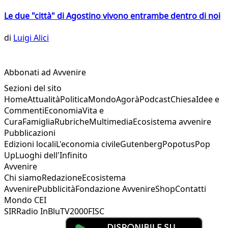
Le due "città" di Agostino vivono entrambe dentro di noi
di
Luigi Alici
Abbonati ad Avvenire
Sezioni del sito
Home
Attualità
Politica
Mondo
Agorà
Podcast
Chiesa
Idee e
Commenti
Economia
Vita e
Cura
Famiglia
Rubriche
Multimedia
Ecosistema avvenire
Pubblicazioni
Edizioni locali
L'economia civile
Gutenberg
Popotus
Pop
Up
Luoghi dell'Infinito
Avvenire
Chi siamo
Redazione
Ecosistema
Avvenire
Pubblicità
Fondazione Avvenire
Shop
Contatti
Mondo CEI
SIR
Radio InBlu
TV2000
FISC