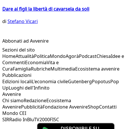
Dare ai figli la libertà di cavarsela da soli
di
Stefano Vicari
Abbonati ad Avvenire
Sezioni del sito
Home
Attualità
Politica
Mondo
Agorà
Podcast
Chiesa
Idee e
Commenti
Economia
Vita e
Cura
Famiglia
Rubriche
Multimedia
Ecosistema avvenire
Pubblicazioni
Edizioni locali
L'economia civile
Gutenberg
Popotus
Pop
Up
Luoghi dell'Infinito
Avvenire
Chi siamo
Redazione
Ecosistema
Avvenire
Pubblicità
Fondazione Avvenire
Shop
Contatti
Mondo CEI
SIR
Radio InBlu
TV2000
FISC