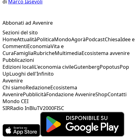
di
Marco Iasevoli
Abbonati ad Avvenire
Sezioni del sito
Home
Attualità
Politica
Mondo
Agorà
Podcast
Chiesa
Idee e
Commenti
Economia
Vita e
Cura
Famiglia
Rubriche
Multimedia
Ecosistema avvenire
Pubblicazioni
Edizioni locali
L'economia civile
Gutenberg
Popotus
Pop
Up
Luoghi dell'Infinito
Avvenire
Chi siamo
Redazione
Ecosistema
Avvenire
Pubblicità
Fondazione Avvenire
Shop
Contatti
Mondo CEI
SIR
Radio InBlu
TV2000
FISC