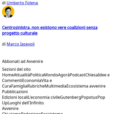
di
Umberto Folena
Centrosinistra, non esistono vere coalizioni senza
progetto culturale
di
Marco Iasevoli
Abbonati ad Avvenire
Sezioni del sito
Home
Attualità
Politica
Mondo
Agorà
Podcast
Chiesa
Idee e
Commenti
Economia
Vita e
Cura
Famiglia
Rubriche
Multimedia
Ecosistema avvenire
Pubblicazioni
Edizioni locali
L'economia civile
Gutenberg
Popotus
Pop
Up
Luoghi dell'Infinito
Avvenire
Chi siamo
Redazione
Ecosistema