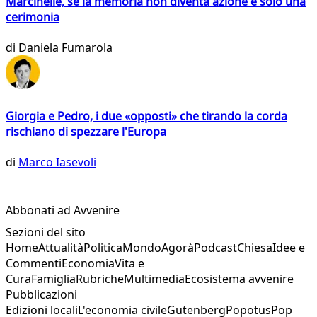
Marcinelle, se la memoria non diventa azione è solo una
cerimonia
di
Daniela Fumarola
Giorgia e Pedro, i due «opposti» che tirando la corda
rischiano di spezzare l'Europa
di
Marco Iasevoli
Abbonati ad Avvenire
Sezioni del sito
Home
Attualità
Politica
Mondo
Agorà
Podcast
Chiesa
Idee e
Commenti
Economia
Vita e
Cura
Famiglia
Rubriche
Multimedia
Ecosistema avvenire
Pubblicazioni
Edizioni locali
L'economia civile
Gutenberg
Popotus
Pop