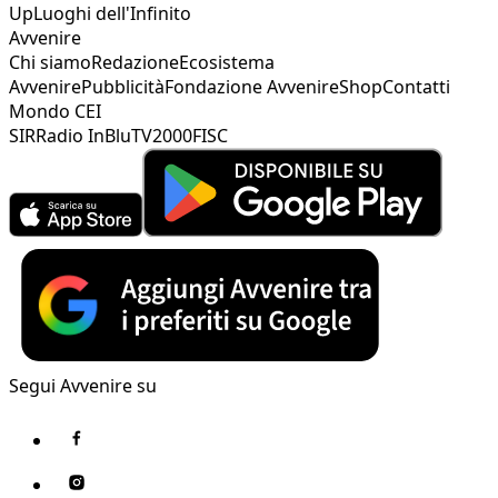
Up
Luoghi dell'Infinito
Avvenire
Chi siamo
Redazione
Ecosistema
Avvenire
Pubblicità
Fondazione Avvenire
Shop
Contatti
Mondo CEI
SIR
Radio InBlu
TV2000
FISC
Segui Avvenire su