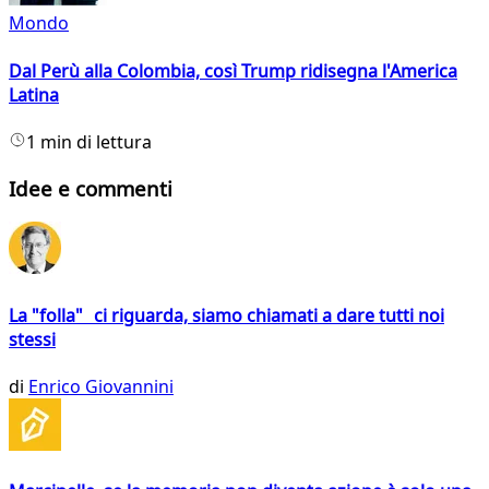
Mondo
Dal Perù alla Colombia, così Trump ridisegna l'America
Latina
1 min di lettura
Idee e commenti
La "folla" ci riguarda, siamo chiamati a dare tutti noi
stessi
di
Enrico Giovannini