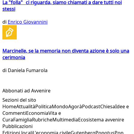
La "folla" ci riguarda, siamo chiamati a dare tutti noi
stessi
di
Enrico Giovannini
Marcinelle, se la memoria non diventa azione è solo una
cerimonia
di
Daniela Fumarola
Abbonati ad Avvenire
Sezioni del sito
Home
Attualità
Politica
Mondo
Agorà
Podcast
Chiesa
Idee e
Commenti
Economia
Vita e
Cura
Famiglia
Rubriche
Multimedia
Ecosistema avvenire
Pubblicazioni
Edizioni locali
L'economia civile
Gutenberg
Popotus
Pop