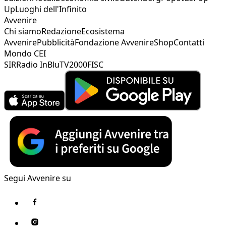
Up
Luoghi dell'Infinito
Avvenire
Chi siamo
Redazione
Ecosistema
Avvenire
Pubblicità
Fondazione Avvenire
Shop
Contatti
Mondo CEI
SIR
Radio InBlu
TV2000
FISC
Segui Avvenire su