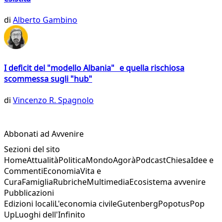
di
Alberto Gambino
I deficit del "modello Albania" e quella rischiosa
scommessa sugli "hub"
di
Vincenzo R. Spagnolo
Abbonati ad Avvenire
Sezioni del sito
Home
Attualità
Politica
Mondo
Agorà
Podcast
Chiesa
Idee e
Commenti
Economia
Vita e
Cura
Famiglia
Rubriche
Multimedia
Ecosistema avvenire
Pubblicazioni
Edizioni locali
L'economia civile
Gutenberg
Popotus
Pop
Up
Luoghi dell'Infinito