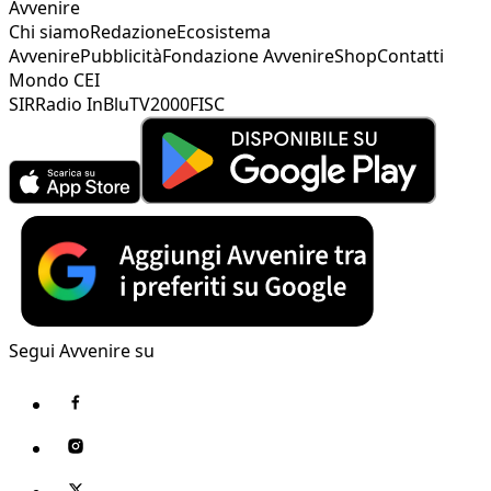
Avvenire
Chi siamo
Redazione
Ecosistema
Avvenire
Pubblicità
Fondazione Avvenire
Shop
Contatti
Mondo CEI
SIR
Radio InBlu
TV2000
FISC
Segui Avvenire su