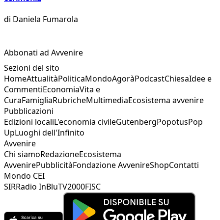
di
Daniela Fumarola
Abbonati ad Avvenire
Sezioni del sito
Home
Attualità
Politica
Mondo
Agorà
Podcast
Chiesa
Idee e
Commenti
Economia
Vita e
Cura
Famiglia
Rubriche
Multimedia
Ecosistema avvenire
Pubblicazioni
Edizioni locali
L'economia civile
Gutenberg
Popotus
Pop
Up
Luoghi dell'Infinito
Avvenire
Chi siamo
Redazione
Ecosistema
Avvenire
Pubblicità
Fondazione Avvenire
Shop
Contatti
Mondo CEI
SIR
Radio InBlu
TV2000
FISC