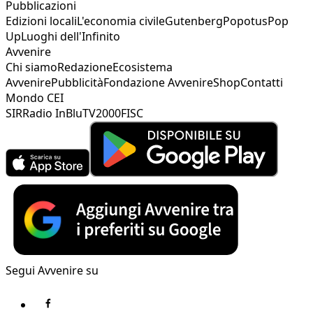
Pubblicazioni
Edizioni locali
L'economia civile
Gutenberg
Popotus
Pop
Up
Luoghi dell'Infinito
Avvenire
Chi siamo
Redazione
Ecosistema
Avvenire
Pubblicità
Fondazione Avvenire
Shop
Contatti
Mondo CEI
SIR
Radio InBlu
TV2000
FISC
Segui Avvenire su