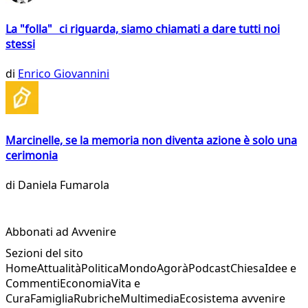
La "folla" ci riguarda, siamo chiamati a dare tutti noi
stessi
di
Enrico Giovannini
Marcinelle, se la memoria non diventa azione è solo una
cerimonia
di
Daniela Fumarola
Abbonati ad Avvenire
Sezioni del sito
Home
Attualità
Politica
Mondo
Agorà
Podcast
Chiesa
Idee e
Commenti
Economia
Vita e
Cura
Famiglia
Rubriche
Multimedia
Ecosistema avvenire