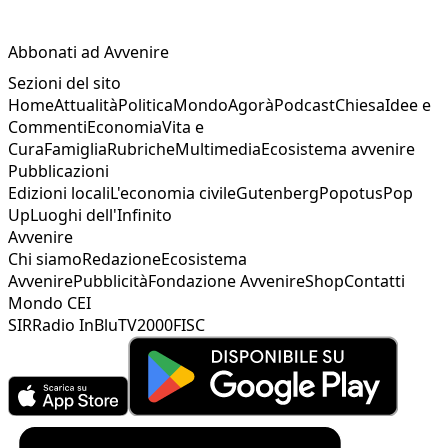
Abbonati ad Avvenire
Sezioni del sito
Home
Attualità
Politica
Mondo
Agorà
Podcast
Chiesa
Idee e
Commenti
Economia
Vita e
Cura
Famiglia
Rubriche
Multimedia
Ecosistema avvenire
Pubblicazioni
Edizioni locali
L'economia civile
Gutenberg
Popotus
Pop
Up
Luoghi dell'Infinito
Avvenire
Chi siamo
Redazione
Ecosistema
Avvenire
Pubblicità
Fondazione Avvenire
Shop
Contatti
Mondo CEI
SIR
Radio InBlu
TV2000
FISC