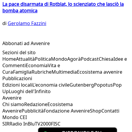
La pace disarmata di Rotblat, lo scienziato che lasciò la
bomba atomica
di
Gerolamo Fazzini
Abbonati ad Avvenire
Sezioni del sito
Home
Attualità
Politica
Mondo
Agorà
Podcast
Chiesa
Idee e
Commenti
Economia
Vita e
Cura
Famiglia
Rubriche
Multimedia
Ecosistema avvenire
Pubblicazioni
Edizioni locali
L'economia civile
Gutenberg
Popotus
Pop
Up
Luoghi dell'Infinito
Avvenire
Chi siamo
Redazione
Ecosistema
Avvenire
Pubblicità
Fondazione Avvenire
Shop
Contatti
Mondo CEI
SIR
Radio InBlu
TV2000
FISC