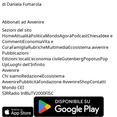
di
Daniela Fumarola
Abbonati ad Avvenire
Sezioni del sito
Home
Attualità
Politica
Mondo
Agorà
Podcast
Chiesa
Idee e
Commenti
Economia
Vita e
Cura
Famiglia
Rubriche
Multimedia
Ecosistema avvenire
Pubblicazioni
Edizioni locali
L'economia civile
Gutenberg
Popotus
Pop
Up
Luoghi dell'Infinito
Avvenire
Chi siamo
Redazione
Ecosistema
Avvenire
Pubblicità
Fondazione Avvenire
Shop
Contatti
Mondo CEI
SIR
Radio InBlu
TV2000
FISC