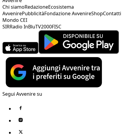
Avvenire
Chi siamo
Redazione
Ecosistema
Avvenire
Pubblicità
Fondazione Avvenire
Shop
Contatti
Mondo CEI
SIR
Radio InBlu
TV2000
FISC
Segui Avvenire su