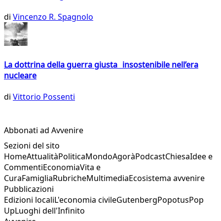
di
Vincenzo R. Spagnolo
La dottrina della guerra giusta insostenibile nell’era
nucleare
di
Vittorio Possenti
Abbonati ad Avvenire
Sezioni del sito
Home
Attualità
Politica
Mondo
Agorà
Podcast
Chiesa
Idee e
Commenti
Economia
Vita e
Cura
Famiglia
Rubriche
Multimedia
Ecosistema avvenire
Pubblicazioni
Edizioni locali
L'economia civile
Gutenberg
Popotus
Pop
Up
Luoghi dell'Infinito