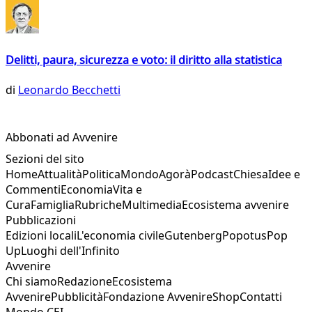
Delitti, paura, sicurezza e voto: il diritto alla statistica
di
Leonardo Becchetti
Abbonati ad Avvenire
Sezioni del sito
Home
Attualità
Politica
Mondo
Agorà
Podcast
Chiesa
Idee e
Commenti
Economia
Vita e
Cura
Famiglia
Rubriche
Multimedia
Ecosistema avvenire
Pubblicazioni
Edizioni locali
L'economia civile
Gutenberg
Popotus
Pop
Up
Luoghi dell'Infinito
Avvenire
Chi siamo
Redazione
Ecosistema
Avvenire
Pubblicità
Fondazione Avvenire
Shop
Contatti
Mondo CEI