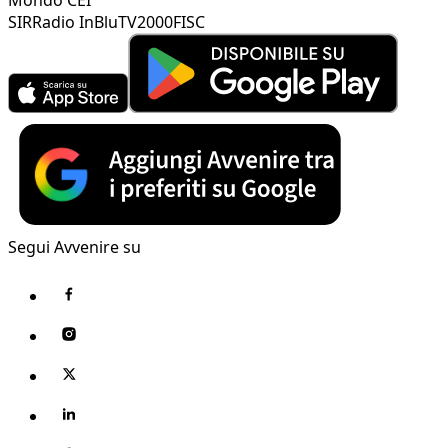
SIR
Radio InBlu
TV2000
FISC
Segui Avvenire su