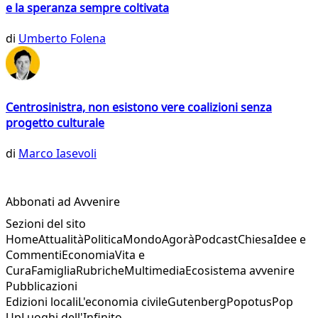
e la speranza sempre coltivata
di
Umberto Folena
Centrosinistra, non esistono vere coalizioni senza
progetto culturale
di
Marco Iasevoli
Abbonati ad Avvenire
Sezioni del sito
Home
Attualità
Politica
Mondo
Agorà
Podcast
Chiesa
Idee e
Commenti
Economia
Vita e
Cura
Famiglia
Rubriche
Multimedia
Ecosistema avvenire
Pubblicazioni
Edizioni locali
L'economia civile
Gutenberg
Popotus
Pop
Up
Luoghi dell'Infinito