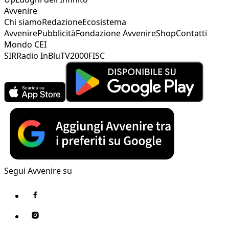
Avvenire
Chi siamo
Redazione
Ecosistema
Avvenire
Pubblicità
Fondazione Avvenire
Shop
Contatti
Mondo CEI
SIR
Radio InBlu
TV2000
FISC
Segui Avvenire su