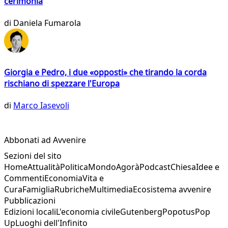
cerimonia
di
Daniela Fumarola
Giorgia e Pedro, i due «opposti» che tirando la corda
rischiano di spezzare l'Europa
di
Marco Iasevoli
Abbonati ad Avvenire
Sezioni del sito
Home
Attualità
Politica
Mondo
Agorà
Podcast
Chiesa
Idee e
Commenti
Economia
Vita e
Cura
Famiglia
Rubriche
Multimedia
Ecosistema avvenire
Pubblicazioni
Edizioni locali
L'economia civile
Gutenberg
Popotus
Pop
Up
Luoghi dell'Infinito