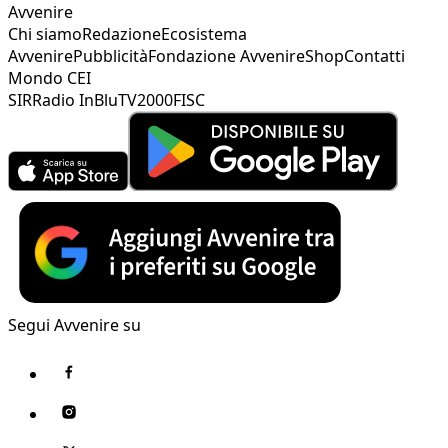
Avvenire
Chi siamo
Redazione
Ecosistema
Avvenire
Pubblicità
Fondazione Avvenire
Shop
Contatti
Mondo CEI
SIR
Radio InBlu
TV2000
FISC
Segui Avvenire su