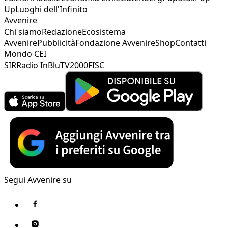
Up
Luoghi dell'Infinito
Avvenire
Chi siamo
Redazione
Ecosistema
Avvenire
Pubblicità
Fondazione Avvenire
Shop
Contatti
Mondo CEI
SIR
Radio InBlu
TV2000
FISC
Segui Avvenire su