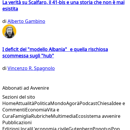
La verità su Scalfaro, il 41-bis e una storia che non è mai
esistita
di
Alberto Gambino
I deficit del "modello Albania" e quella rischiosa
scommessa sugli "hub"
di
Vincenzo R. Spagnolo
Abbonati ad Avvenire
Sezioni del sito
Home
Attualità
Politica
Mondo
Agorà
Podcast
Chiesa
Idee e
Commenti
Economia
Vita e
Cura
Famiglia
Rubriche
Multimedia
Ecosistema avvenire
Pubblicazioni
Edizioni locali
L'economia civile
Gutenberg
Popotus
Pop