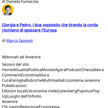
di
Daniela Fumarola
Giorgia e Pedro, i due «opposti» che tirando la corda
rischiano di spezzare l'Europa
di
Marco Iasevoli
Abbonati ad Avvenire
Sezioni del sito
Home
Attualità
Politica
Mondo
Agorà
Podcast
Chiesa
Idee e
Commenti
Economia
Vita e
Cura
Famiglia
Rubriche
Multimedia
Ecosistema avvenire
Pubblicazioni
Edizioni locali
L'economia civile
Gutenberg
Popotus
Pop
Up
Luoghi dell'Infinito
Avvenire
Chi siamo
Redazione
Ecosistema