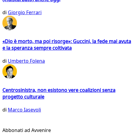
di
Giorgio Ferrari
«Dio è morto, ma poi risorge»: Guccini, la fede mai avuta
e la speranza sempre coltivata
di
Umberto Folena
Centrosinistra, non esistono vere coalizioni senza
progetto culturale
di
Marco Iasevoli
Abbonati ad Avvenire