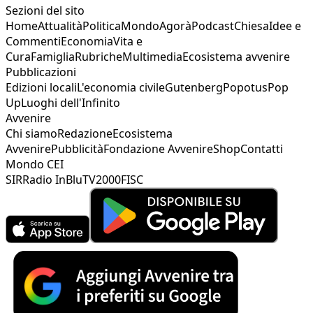
Sezioni del sito
Home
Attualità
Politica
Mondo
Agorà
Podcast
Chiesa
Idee e
Commenti
Economia
Vita e
Cura
Famiglia
Rubriche
Multimedia
Ecosistema avvenire
Pubblicazioni
Edizioni locali
L'economia civile
Gutenberg
Popotus
Pop
Up
Luoghi dell'Infinito
Avvenire
Chi siamo
Redazione
Ecosistema
Avvenire
Pubblicità
Fondazione Avvenire
Shop
Contatti
Mondo CEI
SIR
Radio InBlu
TV2000
FISC