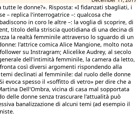
tte le donne?». Risposta: «I fidanzati sbagliati, i
e – replica l'interrogatrice –: qualcosa che
adiscono in coro le altre –: la voglia di scoprire, di
t, titolo della striscia quotidiana di una decina di
rezza la realtà femminile attraverso lo sguardo di un
donne: l'attrice comica Alice Mangione, molto nota
follower su Instragram; Alicelike Audrey, al secolo
generale dell'intimità femminile, la camera da letto,
fronta così diversi argomenti rispondendo alla
 temi declinati al femminile: dal ruolo delle donne
i evoca spesso il «soffitto di vetro» per dire che a
Martina Dell'Ombra, vicina di casa mal sopportata
do delle donne senza trascurare l'attualità può
essiva banalizzazione di alcuni temi (ad esempio il
niste.