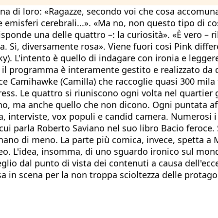
a di loro: «Ragazze, secondo voi che cosa accomuna tu
emisferi cerebrali...». «Ma no, non questo tipo di cos
sponde una delle quattro –: la curiosità». «È vero – rib
Sì, diversamente rosa». Viene fuori così Pink differen
ky). L'intento è quello di indagare con ironia e legge
 il programma è interamente gestito e realizzato da 
rice Camihawke (Camilla) che raccoglie quasi 300 mila 
ess. Le quattro si riuniscono ogni volta nel quartier 
ono, ma anche quello che non dicono. Ogni puntata af
na, interviste, vox populi e candid camera. Numerosi i
ui parla Roberto Saviano nel suo libro Bacio feroce. S
nano di meno. La parte più comica, invece, spetta a 
ateo. L'idea, insomma, di uno sguardo ironico sul mon
glio dal punto di vista dei contenuti a causa dell'ecc
a in scena per la non troppa scioltezza delle protago