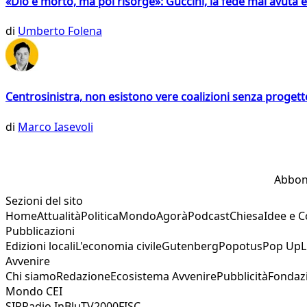
«Dio è morto, ma poi risorge»: Guccini, la fede mai avuta 
di
Umberto Folena
Centrosinistra, non esistono vere coalizioni senza progett
di
Marco Iasevoli
Abbon
Sezioni del sito
Home
Attualità
Politica
Mondo
Agorà
Podcast
Chiesa
Idee e 
Pubblicazioni
Edizioni locali
L'economia civile
Gutenberg
Popotus
Pop Up
L
Avvenire
Chi siamo
Redazione
Ecosistema Avvenire
Pubblicità
Fondaz
Mondo CEI
SIR
Radio InBlu
TV2000
FISC