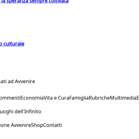
e la speranza sempre coltivata
o culturale
ati ad Avvenire
Commenti
Economia
Vita e Cura
Famiglia
Rubriche
Multimedia
uoghi dell'Infinito
ione Avvenire
Shop
Contatti