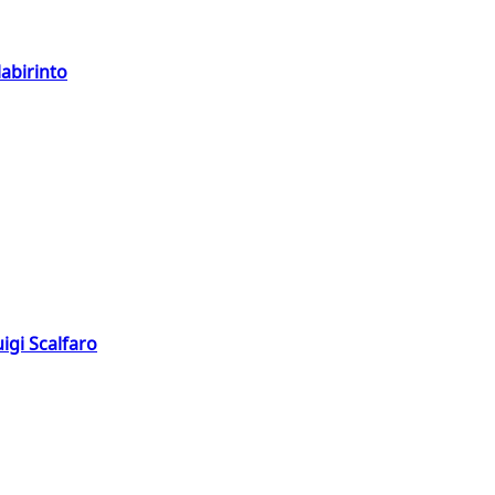
labirinto
igi Scalfaro