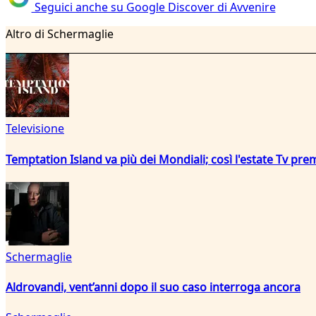
Seguici anche su Google Discover di Avvenire
Altro di Schermaglie
Televisione
Temptation Island va più dei Mondiali; così l'estate Tv pre
Schermaglie
Aldrovandi, vent’anni dopo il suo caso interroga ancora