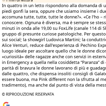
In quattro in un letto rispondono alla domanda di un
piedi gonfi la sera, oppure che usiamo insieme i due 
accomuna tutte, tutte, tutte le donne?». «Ce l'ho – ri
conoscere. Ognuna è diversa, ma è sempre se stessa. 
minuti in onda alle 19,00 su FoxLife (canale 114 di S
gruppo di presunte curiose patologiche. Per questo
sui social; la showgirl Ludovica Martini; la condutt
Alice Venturi, reduce dall'esperienza di Pechino Expr
luogo ideale per ascoltare quello che le donne dic
«curiosità» delle ragazze anche con servizi in ester
in Emergency a quella nella cosiddetta “Paranza” di c
parità di bravura le donne lavorano di più e guadag
dalle quattro, che dispensa insoliti consigli di Gal
essere buona, ma Pink different non la sfrutta al me
tradimento), ma anche dal punto di vista della mess
© RIPRODUZIONE RISERVATA