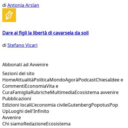
di
Antonia Arslan
Dare ai figli la libertà di cavarsela da soli
di
Stefano Vicari
Abbonati ad Avvenire
Sezioni del sito
Home
Attualità
Politica
Mondo
Agorà
Podcast
Chiesa
Idee e
Commenti
Economia
Vita e
Cura
Famiglia
Rubriche
Multimedia
Ecosistema avvenire
Pubblicazioni
Edizioni locali
L'economia civile
Gutenberg
Popotus
Pop
Up
Luoghi dell'Infinito
Avvenire
Chi siamo
Redazione
Ecosistema