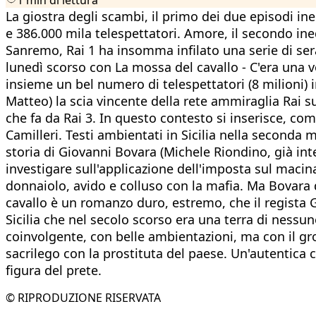
La giostra degli scambi, il primo dei due episodi in
e 386.000 mila telespettatori. Amore, il secondo ined
Sanremo, Rai 1 ha insomma infilato una serie di sera
lunedì scorso con La mossa del cavallo - C'era una 
insieme un bel numero di telespettatori (8 milioni)
Matteo) la scia vincente della rete ammiraglia Rai su
che fa da Rai 3. In questo contesto si inserisce, com
Camilleri. Testi ambientati in Sicilia nella seconda 
storia di Giovanni Bovara (Michele Riondino, già int
investigare sull'applicazione dell'imposta sul macina
donnaiolo, avido e colluso con la mafia. Ma Bovara d
cavallo è un romanzo duro, estremo, che il regista 
Sicilia che nel secolo scorso era una terra di nessun
coinvolgente, con belle ambientazioni, ma con il gro
sacrilego con la prostituta del paese. Un'autentica
figura del prete.
© RIPRODUZIONE RISERVATA