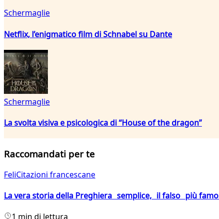
Schermaglie
Netflix, l’enigmatico film di Schnabel su Dante
Schermaglie
La svolta visiva e psicologica di “House of the dragon”
Raccomandati per te
FeliCitazioni francescane
La vera storia della Preghiera semplice, il falso più fam
1 min di lettura