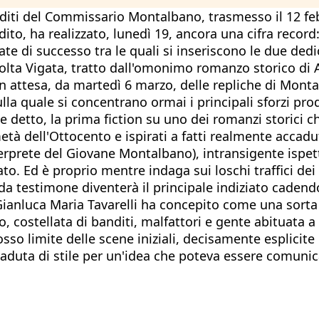
editi del Commissario Montalbano, trasmesso il 12 febb
ito, ha realizzato, lunedì 19, ancora una cifra record:
te di successo tra le quali si inseriscono le due dedi
volta Vigata, tratto dall'omonimo romanzo storico di
 in attesa, da martedì 6 marzo, delle repliche di Mon
lla quale si concentrano ormai i principali sforzi pro
e detto, la prima fiction su uno dei romanzi storici c
metà dell'Ottocento e ispirati a fatti realmente accadu
erprete del Giovane Montalbano), intransigente ispett
to. Ed è proprio mentre indaga sui loschi traffici dei 
a testimone diventerà il principale indiziato cadendo
Gianluca Maria Tavarelli ha concepito come una sorta
o, costellata di banditi, malfattori e gente abituata 
sso limite delle scene iniziali, decisamente esplicit
 caduta di stile per un'idea che poteva essere comuni