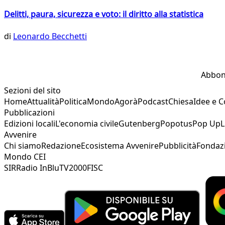
Delitti, paura, sicurezza e voto: il diritto alla statistica
di
Leonardo Becchetti
Abbon
Sezioni del sito
Home
Attualità
Politica
Mondo
Agorà
Podcast
Chiesa
Idee e 
Pubblicazioni
Edizioni locali
L'economia civile
Gutenberg
Popotus
Pop Up
L
Avvenire
Chi siamo
Redazione
Ecosistema Avvenire
Pubblicità
Fondaz
Mondo CEI
SIR
Radio InBlu
TV2000
FISC