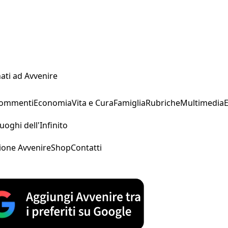
ati ad Avvenire
Commenti
Economia
Vita e Cura
Famiglia
Rubriche
Multimedia
uoghi dell'Infinito
ione Avvenire
Shop
Contatti