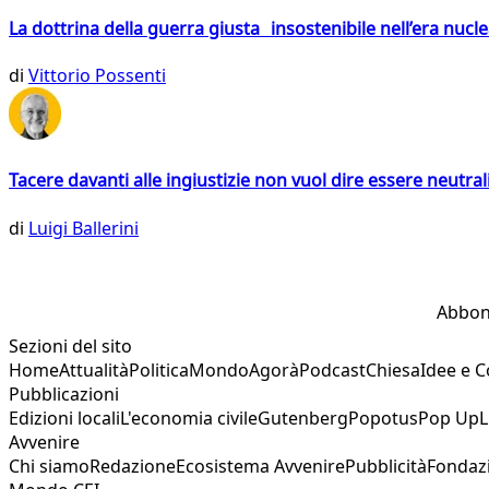
La dottrina della guerra giusta insostenibile nell’era nucl
di
Vittorio Possenti
Tacere davanti alle ingiustizie non vuol dire essere neutral
di
Luigi Ballerini
Abbon
Sezioni del sito
Home
Attualità
Politica
Mondo
Agorà
Podcast
Chiesa
Idee e 
Pubblicazioni
Edizioni locali
L'economia civile
Gutenberg
Popotus
Pop Up
L
Avvenire
Chi siamo
Redazione
Ecosistema Avvenire
Pubblicità
Fondaz