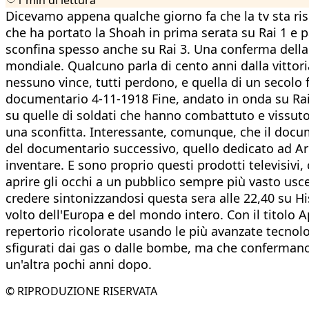
Dicevamo appena qualche giorno fa che la tv sta ri
che ha portato la Shoah in prima serata su Rai 1 e p
sconfina spesso anche su Rai 3. Una conferma della p
mondiale. Qualcuno parla di cento anni dalla vittor
nessuno vince, tutti perdono, e quella di un secolo f
documentario 4-11-1918 Fine, andato in onda su Rai S
su quelle di soldati che hanno combattuto e vissuto 
una sconfitta. Interessante, comunque, che il docu
del documentario successivo, quello dedicato ad Arm
inventare. E sono proprio questi prodotti televisivi
aprire gli occhi a un pubblico sempre più vasto usce
credere sintonizzandosi questa sera alle 22,40 su H
volto dell'Europa e del mondo intero. Con il titolo
repertorio ricolorate usando le più avanzate tecnolog
sfigurati dai gas o dalle bombe, ma che confermano
un'altra pochi anni dopo.
© RIPRODUZIONE RISERVATA