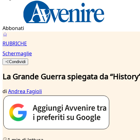
Abbonati
RUBRICHE
Schermaglie
Condividi
La Grande Guerra spiegata da “History
di
Andrea Fagioli
1 min di lettura