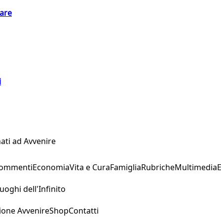
eare
i
ati ad Avvenire
Commenti
Economia
Vita e Cura
Famiglia
Rubriche
Multimedia
uoghi dell'Infinito
ione Avvenire
Shop
Contatti