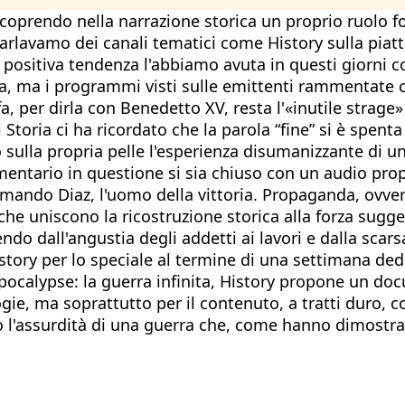
scoprendo nella narrazione storica un proprio ruolo
arlavamo dei canali tematici come History sulla piatt
ositiva tendenza l'abbiamo avuta in questi giorni con
ia, ma i programmi visti sulle emittenti rammentate 
a, per dirla con Benedetto XV, resta l'«inutile strage
toria ci ha ricordato che la parola “fine” si è spenta
sulla propria pelle l'esperienza disumanizzante di un
mentario in questione si sia chiuso con un audio pro
ando Diaz, l'uomo della vittoria. Propaganda, ovvero
, che uniscono la ricostruzione storica alla forza su
ndo dall'angustia degli addetti ai lavori e dalla scar
istory per lo speciale al termine di una settimana de
 Apocalypse: la guerra infinita, History propone un d
ie, ma soprattutto per il contenuto, a tratti duro, co
 l'assurdità di una guerra che, come hanno dimostrat