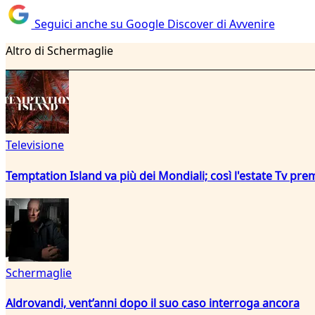
Seguici anche su Google Discover di Avvenire
Altro di Schermaglie
Televisione
Temptation Island va più dei Mondiali; così l'estate Tv pre
Schermaglie
Aldrovandi, vent’anni dopo il suo caso interroga ancora