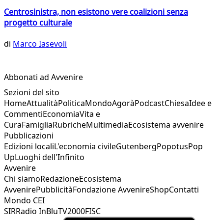
Centrosinistra, non esistono vere coalizioni senza
progetto culturale
di
Marco Iasevoli
Abbonati ad Avvenire
Sezioni del sito
Home
Attualità
Politica
Mondo
Agorà
Podcast
Chiesa
Idee e
Commenti
Economia
Vita e
Cura
Famiglia
Rubriche
Multimedia
Ecosistema avvenire
Pubblicazioni
Edizioni locali
L'economia civile
Gutenberg
Popotus
Pop
Up
Luoghi dell'Infinito
Avvenire
Chi siamo
Redazione
Ecosistema
Avvenire
Pubblicità
Fondazione Avvenire
Shop
Contatti
Mondo CEI
SIR
Radio InBlu
TV2000
FISC