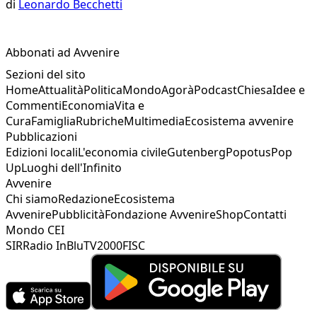
di
Leonardo Becchetti
Abbonati ad Avvenire
Sezioni del sito
Home
Attualità
Politica
Mondo
Agorà
Podcast
Chiesa
Idee e
Commenti
Economia
Vita e
Cura
Famiglia
Rubriche
Multimedia
Ecosistema avvenire
Pubblicazioni
Edizioni locali
L'economia civile
Gutenberg
Popotus
Pop
Up
Luoghi dell'Infinito
Avvenire
Chi siamo
Redazione
Ecosistema
Avvenire
Pubblicità
Fondazione Avvenire
Shop
Contatti
Mondo CEI
SIR
Radio InBlu
TV2000
FISC